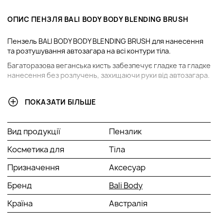
ОПИС ПЕНЗЛЯ BALI BODY BODY BLENDING BRUSH
Пензель BALI BODY BODY BLENDING BRUSH для нанесення
та розтушування автозагара на всі контури тіла.
Багаторазова веганська кисть забезпечує гладке та гладке
нанесення без розлучень, захищаючи руки від автозагара.
ПЕРЕВАГИ
ПОКАЗАТИ БІЛЬШЕ
100% веганська кисть;
для нанесення та розтушовування «загара»;
Вид продукції
Пензлик
пластикова ручка з матовим покриттям;
приємно тримати в руці та комфортно працювати;
Косметика для
Тіла
простий, але дорогий вид дизайну;
Призначення
Аксесуар
дуже м'який, приємний на дотик ворс;
якісна фіксація ворсинок;
Бренд
Bali Body
широкий «волосяний пучок» дозволяє охоплювати
велику ділянку шкірного покриву.
Країна
Австралія