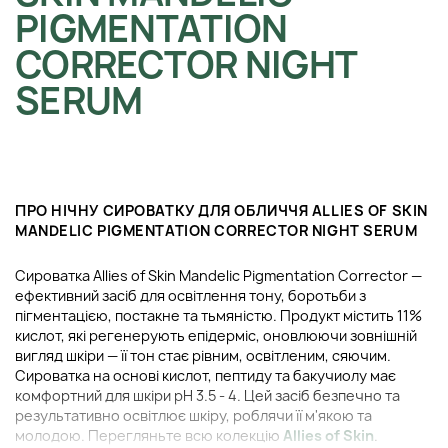
PIGMENTATION
CORRECTOR NIGHT
SERUM
ПРО НІЧНУ СИРОВАТКУ ДЛЯ ОБЛИЧЧЯ ALLIES OF SKIN
MANDELIC PIGMENTATION CORRECTOR NIGHT SERUM
Сироватка Allies of Skin Mandelic Pigmentation Corrector —
ефективний засіб для освітлення тону, боротьби з
пігментацією, постакне та тьмяністю. Продукт містить 11%
кислот, які регенерують епідерміс, оновлюючи зовнішній
вигляд шкіри — її тон стає рівним, освітленим, сяючим.
Сироватка на основі кислот, пептиду та бакучиолу має
комфортний для шкіри pH 3.5 - 4. Цей засіб безпечно та
результативно освітлює шкіру, роблячи її м'якою та
молодою. Перегляньте всю колекцію
Allies of Skin
.