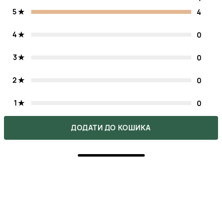
5
4
4
0
3
0
2
0
1
0
ДОДАТИ ДО КОШИКА
Напишіть свою думку про товар.
Зробіть вибір інших покупців легшим.
НАПИСАТИ ВІДГУК