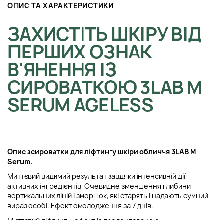
ОПИС ТА ХАРАКТЕРИСТИКИ
ЗАХИСТІТЬ ШКІРУ ВІД
ПЕРШИХ ОЗНАК
В'ЯНЕННЯ ІЗ
СИРОВАТКОЮ 3LAB M
SERUM AGELESS
Опис з
сироватки для ліфтингу шкіри обличчя
3LAB M
Serum.
Миттєвий видимий результат завдяки інтенсивній дії
активних інгредієнтів. Очевидне зменшення глибини
вертикальних ліній і зморшок, які старять і надають сумний
вираз особі. Ефект омолодження за 7 днів.