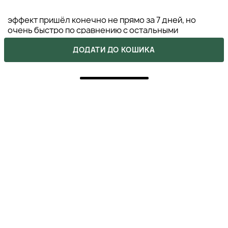
эффект пришёл конечно не прямо за 7 дней, но
очень быстро по сравнению с остальными
ДОДАТИ ДО КОШИКА
АМЕЛИЯ
07 серпня 2021
ВІДПОВІСТИ
5
Серум отличный! Давно хотела попробовать
косметику от этого производителя и когда
заказывала решила взять именно антивозрастной
уход (серум и крем). Что хочу сказать, средства
действительно дают прекрасные результаты!
Разглаживают, придают эластичность и
увлажненность кожи. Но самое главное - реально
уменьшает глубину морщин! Идеально для
едеждневного антиэйдж ухода!