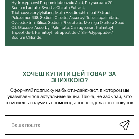
Hydroxyphenyl Propamidobenzoic Acid, Polysorbate 20,
Sodium Lactate, Swertia Chirata Extract,
Triethoxycaprylylsilane, Melia Azadirachta Leaf Extract,
Poloxamer 338, Sodium Citrate, Ascorbyl Tetraisopalmitate,
Cyclodextrin, Silica, Sodium Phosphate, Morniga Oleifera Seed
Oil, Glucose, Ascorbyl Palmitate, Carrageenan, Palmitoyl
Tripeptide-1, Palmitoyl Tetrapeptide-7, Sh-Polypeptide-7,
Sodium Chloride.
ХОЧЕШ КУПИТИ ЦЕЙ ТОВАР ЗА
ЗНИЖКОЮ?
Оформляй подписку на бьюти-дайджест, в котором мы
указываем все актуальные акции. Также, не забывай, что
ты можешь получить промокоды после сделанных покупок.