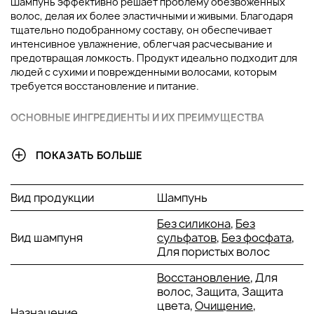
Шампунь эффективно решает проблему обезвоженных
волос, делая их более эластичными и живыми. Благодаря
тщательно подобранному составу, он обеспечивает
интенсивное увлажнение, облегчая расчесывание и
предотвращая ломкость. Продукт идеально подходит для
людей с сухими и поврежденными волосами, которым
требуется восстановление и питание.
ОСНОВНЫЕ ИНГРЕДИЕНТЫ И ИХ ПРЕИМУЩЕСТВА
Глицерин:
Глицерин интенсивно увлажняет
ПОКАЗАТЬ БОЛЬШЕ
волосы, создавая защитную пленку, которая
помогает удерживать влагу внутри. Это
придает волосам естественную мягкость,
Вид продукции
Шампунь
улучшая их эластичность и предотвращая
ломкость.
Без силикона
,
Без
Пантенол:
Пантенол проникает в структуру
Вид шампуня
сульфатов
,
Без фосфата
,
волос, укрепляя их изнутри и улучшая внешний
Для пористых волос
вид. Он придает волосам блеск, делает их
гладкими и защищает от повреждений,
Восстановление
, Для
вызванных внешними факторами.
волос, Защита, Защита
Масло ши:
Масло ши глубоко питает волосы,
цвета,
Очищение
,
Назначение