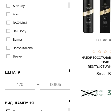
Alan Jey
Alen
BAO-Med
Bali Body
Balmain
DSD de Lu
Barba Italiana
Beaver
НАБОР ВОССТАНА
ТРИО
Biogena
RESTRUCTURI
ЦЕНА, ₴
Small
,
B
Bjorn Axen
Bosley MD
—
CU Skin
5440
₴
3
Cantabria Labs
ВИД ШАМПУНЯ
Cocosolis