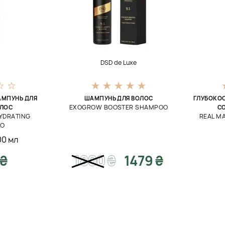
DSD de Luxe
МПУНЬ ДЛЯ
ШАМПУНЬ ДЛЯ ВОЛОС
ГЛУБОКО
EXOGROW BOOSTER SHAMPOO
ОЛОС
С
YDRATING
REAL M
OO
00 мл
 ₴
1800
₴
1479 ₴