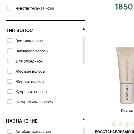
Global Keratin
1850
Чувствительная кожа
Greensoho
Hadat
ТИП ВОЛОС
Joico
Все типы волос
La Biosthetique
Вьющиеся волосы
Lebel
Для блондинок
Lee Stafford
Жесткие волосы
Leonor Greyl
Жирные волосы
Lola Cosmetics
Кудрявые волосы
L’anza
Натуральные волосы
Mais Laboratory
Davroe
Непослушные волосы
Mediceuticals
НАЗНАЧЕНИЕ
Нормальные волосы
Milbon
Антибактериальное
ВОССТАНАВЛИВАЮЩ
Окрашеные волосы