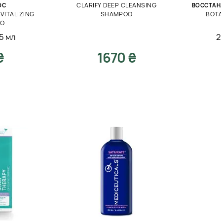
CLARIFY DEEP CLEANSING
ОС
ВОССТА
VITALIZING
SHAMPOO
BOT
OO
5 мл
2
₴
1670 ₴