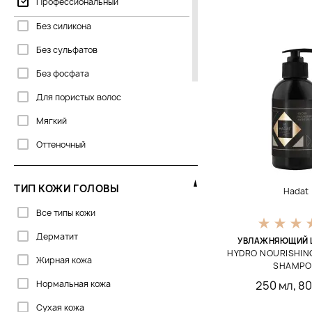
Профессиональный
Corpus
Без силикона
Curly Shyll
Без сульфатов
Cutrin
Без фосфата
DS
Для пористых волос
DSD de Luxe
Мягкий
Davines
Оттеночный
Davroe
С кератином
DoTERRA
ТИП КОЖИ ГОЛОВЫ
Hadat
Сухой
Dr.Spiller
Все типы кожи
Твердый
ECRU New York
Дерматит
Тонирующий
УВЛАЖНЯЮЩИЙ 
Eliokap
HYDRO NOURISHIN
Жирная кожа
Увлажняющий
SHAMP
Forme
Нормальная кожа
250 мл
,
80
Genosys
Сухая кожа