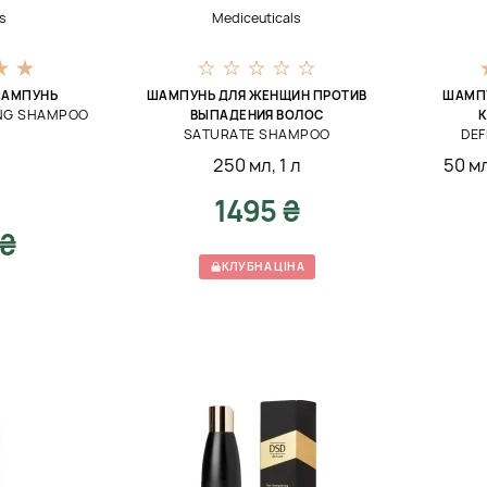
s
Mediceuticals
АМПУНЬ
ШАМПУНЬ ДЛЯ ЖЕНЩИН ПРОТИВ
ШАМПУ
ING SHAMPOO
ВЫПАДЕНИЯ ВОЛОС
К
SATURATE SHAMPOO
DE
250 мл
,
1 л
50 мл
1495 ₴
 ₴
КЛУБНА ЦІНА