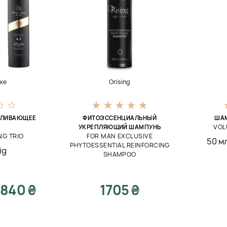
xe
Orising
ВЛИВАЮЩЕЕ
ФИТОЭССЕНЦИАЛЬНЫЙ
ШАМ
VOL
УКРЕПЛЯЮЩИЙ ШАМПУНЬ
NG TRIO
FOR MAN EXCLUSIVE
50 мл
PHYTOESSENTIAL REINFORCING
ig
SHAMPOO
840 ₴
1705 ₴