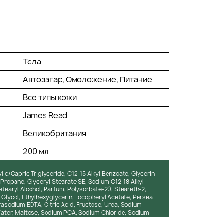
Тела
Автозагар, Омоложение, Питание
Все типы кожи
James Read
Великобритания
200 мл
ic/Capric Triglyceride, C12-15 Alkyl Benzoate, Glycerin,
Propane, Glyceryl Stearate SE, Sodium C12-18 Alkyl
etearyl Alcohol, Parfum, Polysorbate-20, Steareth-2,
 Glycol, Ethylhexyglycerin, Tocopheryl Acetate, Persea
rasodium EDTA, Citric Acid, Fructose, Urea, Sodium
ater, Maltose, Sodium PCA, Sodium Chloride, Sodium