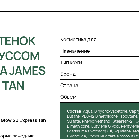
ТЕНОК
Косметика для
Назначение
МУССОМ
Тип кожи
А JAMES
Бренд
 TAN
Страна
Объем
Состав
: Aqua, Dihydroxyacetone, Capryl
Butane, PEG-12 Dimethicone, Isobutane, 
Glow 20 Express Tan
Sulfate, Phenoxyethanol, Steareth-21, C
Dimethicone, Butylene Glycol, Pentylene
Gratissima (Avocado) Oil, Squalane, Tet
оторые замедляют
Hydroxide, Cocos Nucifera (Coconut) W