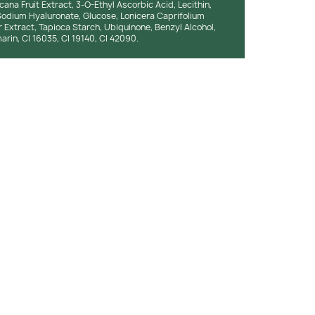
icana Fruit Extract, 3-O-Ethyl Ascorbic Acid, Lecithin,
odium Hyaluronate, Glucose, Lonicera Caprifolium
 Extract, Tapioca Starch, Ubiquinone, Benzyl Alcohol,
rin, CI 16035, CI 19140, CI 42090.