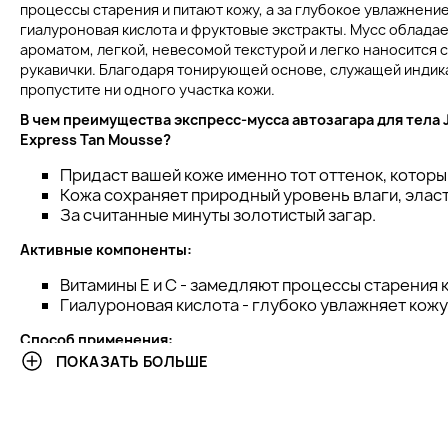
процессы старения и питают кожу, а за глубокое увлажнени
гиалуроновая кислота и фруктовые экстракты. Мусс облада
ароматом, легкой, невесомой текстурой и легко наносится
рукавички. Благодаря тонирующей основе, служащей индик
пропустите ни одного участка кожи.
В чем преимущества
экспресс-мусса автозагара для тела
Express Tan Mousse?
Придаст вашей коже именно тот оттенок, которы
Кожа сохраняет природный уровень влаги, эласт
За считанные минуты золотистый загар.
Активные компоненты:
Витамины Е и С - замедляют процессы старения 
Гиалуроновая кислота - глубоко увлажняет кожу
Способ применения:
ПОКАЗАТЬ БОЛЬШЕ
Мусс легко наносится с помощью специальной р
Для легкого свечения оставьте средство на коже
Для более яркого оттенка потребуется 60 минут
Для насыщенного загара - 90 минут.