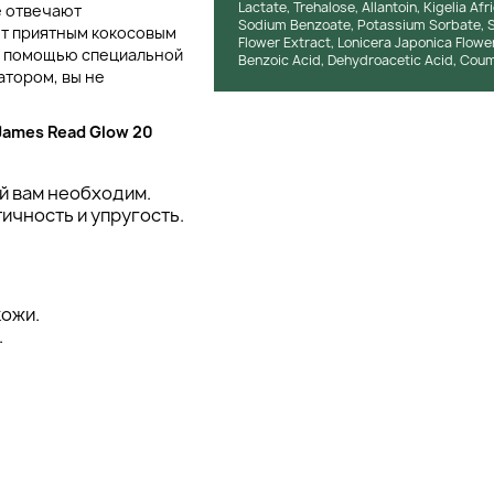
Lactate, Trehalose, Allantoin, Kigelia Afr
е отвечают
Sodium Benzoate, Potassium Sorbate, S
ет приятным кокосовым
Flower Extract, Lonicera Japonica Flower
 с помощью специальной
Benzoic Acid, Dehydroacetic Acid, Couma
атором, вы не
James Read Glow 20
й вам необходим.
ичность и упругость.
кожи.
.
укавички.
 на 20 минут.
.