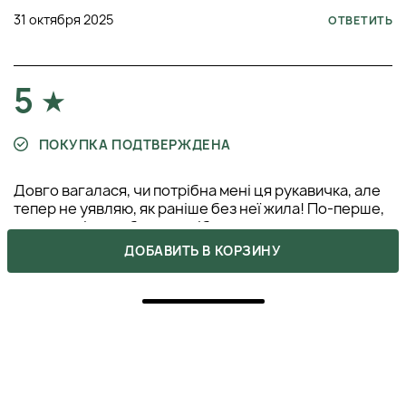
31 октября 2025
ОТВЕТИТЬ
5
ПОКУПКА ПОДТВЕРЖДЕНА
Довго вагалася, чи потрібна мені ця рукавичка, але
тепер не уявляю, як раніше без неї жила! По-перше,
вона зовсім не вбирає засіб, що реально економить
дорогу автозасмагу. По-друге, покриття виходить
ДОБАВИТЬ В КОРЗИНУ
більш рівномірним і гладеньким. Вона коштую своїх
грошей!
МИРОСЛАВА
23 сентября 2025
ОТВЕТИТЬ