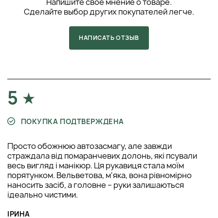
Напишите свое мнение о товаре.
Сделайте выбор других покупателей легче.
НАПИСАТЬ ОТЗЫВ
5
ПОКУПКА ПОДТВЕРЖДЕНА
Просто обожнюю автозасмагу, але завжди
страждала від помаранчевих долонь, які псували
весь вигляд і манікюр. Ця рукавиця стала моїм
порятунком. Вельветова, м'яка, вона рівномірно
наносить засіб, а головне – руки залишаються
ідеально чистими.
ІРИНА