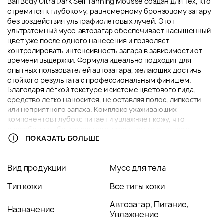
Bali Body Ultra Dark Self Tanning Mousse создан для тех, кто
стремится к глубокому, равномерному бронзовому загару
без воздействия ультрафиолетовых лучей. Этот
ультратемный мусс-автозагар обеспечивает насыщенный
цвет уже после одного нанесения и позволяет
контролировать интенсивность загара в зависимости от
времени выдержки. Формула идеально подходит для
опытных пользователей автозагара, желающих достичь
стойкого результата с профессиональным финишем.
Благодаря лёгкой текстуре и системе цветового гида,
средство легко наносится, не оставляя полос, липкости
или неприятного запаха. Комплекс ухаживающих
компонентов глубоко питает и увлажняет кожу, что
способствует более ровному проявлению оттенка и
ПОКАЗАТЬ БОЛЬШЕ
продлевает его стойкость.
ОСНОВНЫЕ ИНГРЕДИЕНТЫ И ИХ ПРЕИМУЩЕСТВА
Вид продукции
Мусс для тела
Экстракт ромашки
: Обладает выраженными
Тип кожи
Все типы кожи
успокаивающими и противовоспалительными
свойствами, делает продукт безопасным для
Автозагар, Питание,
Назначение
чувствительной кожи. Помогает снять раздражение,
Увлажнение