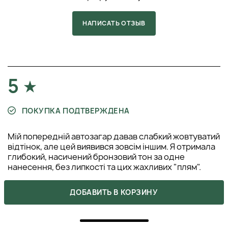
при необходимости, лицо — особенно важно не
спешить и прорабатывать каждый участок тела
НАПИСАТЬ ОТЗЫВ
равномерно. Особое внимание уделяйте сгибам и
суставам: растушёвывайте средство кистью или
сухим спонжем, чтобы избежать тёмных пятен и
чётких границ между зонами.
Время выдержки и смывание:
Для достижения
5
желаемой глубины загара придерживайтесь
рекомендованного времени выдержки: 2–3 часа для
лёгкого оттенка, 4–6 часов для среднего и 8 часов
ПОКУПКА ПОДТВЕРЖДЕНА
для насыщенного, ультратёмного эффекта. В это
время избегайте физических нагрузок, тесной
одежды и прямого контакта с водой, чтобы не
Мій попередній автозагар давав слабкий жовтуватий
повлиять на равномерность проявления цвета.
відтінок, але цей виявився зовсім іншим. Я отримала
После выдержки аккуратно смойте продукт под
глибокий, насичений бронзовий тон за одне
душем тёплой водой, не используя мыло, гель или
нанесення, без липкості та цих жахливих "плям".
мочалку. Обратите внимание, что окончательный
цвет проявляется в течение 12–24 часов, поэтому в
ЛІНА
ДОБАВИТЬ В КОРЗИНУ
этот период лучше избегать дополнительных
29 октября 2025
косметических процедур.
ОТВЕТИТЬ
Поддержание загара:
Чтобы сохранить полученный
оттенок как можно дольше, важно уделять внимание