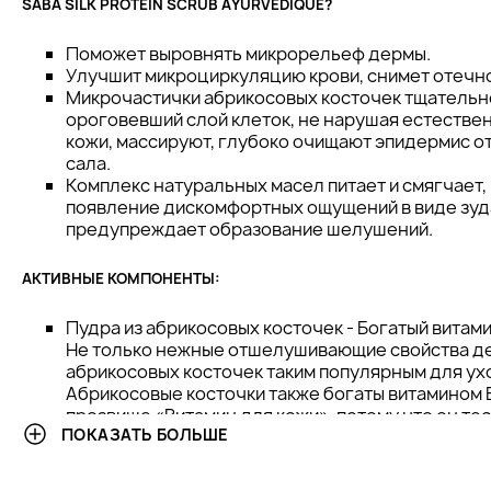
SABA SILK PROTEIN SCRUB AYURVEDIQUE?
Поможет выровнять микрорельеф дермы.
Улучшит микроциркуляцию крови, снимет отечно
Микрочастички абрикосовых косточек тщательн
ороговевший слой клеток, не нарушая естестве
кожи, массируют, глубоко очищают эпидермис о
сала.
Комплекс натуральных масел питает и смягчает
появление дискомфортных ощущений в виде зуда
предупреждает образование шелушений.
АКТИВНЫЕ КОМПОНЕНТЫ:
Пудра из абрикосовых косточек - Богатый витам
Не только нежные отшелушивающие свойства д
абрикосовых косточек таким популярным для ухо
Абрикосовые косточки также богаты витамином Е
прозвище «Витамин для кожи», потому что он тес
ПОКАЗАТЬ БОЛЬШЕ
здоровьем вашей кожи.
Аргановое масло - лучшее средство для увлажн
лица и тела. Масло восстанавливает клетки кожи