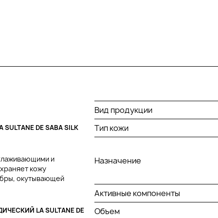
Вид продукции
Тип кожи
SULTANE DE SABA SILK
глаживающими и
Назначение
охраняет кожу
мбры, окутывающей
Активные компоненты
ИЧЕСКИЙ LA SULTANE DE
Объем