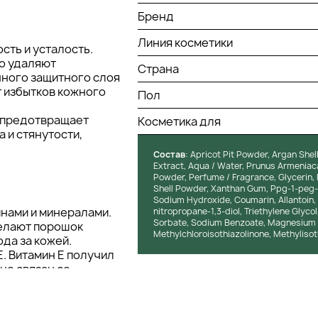
Бренд
Линия косметики
сть и усталость.
о удаляют
Страна
нного защитного слоя
т избытков кожного
Пол
, предотвращает
Косметика для
 и стянутости,
Состав
: Apricot Pit Powder, Argan She
Extract, Aqua / Water, Prunus Armeniac
Powder, Perfume / Fragrance, Glycerin, 
Shell Powder, Xanthan Gum, Ppg-1-peg-9 
Sodium Hydroxide, Coumarin, Allantoin, Z
инами и минералами.
nitropropane-1,3-diol, Triethylene Glyco
Sorbate, Sodium Benzoate, Magnesium C
елают порошок
Methylchloroisothiazolinone, Methylisot
да за кожей.
. Витамин Е получил
но связан со
ения и питания кожи
, способствуя