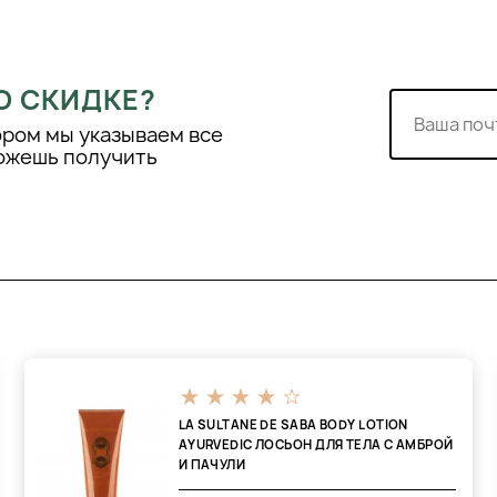
елушения.
ергетический баланс
ействие,
ет мощным
О СКИДКЕ?
ной кожи,
оспалительные
ором мы указываем все
можешь получить
 мембраны и
м миндальное
стной косметике:
ов А, Е, F и
тонусе, разгладить
одой. Не наносить на
ходит для любого типа
LA SULTANE DE SABA BODY LOTION
AYURVEDIC ЛОСЬОН ДЛЯ ТЕЛА С АМБРОЙ
И ПАЧУЛИ