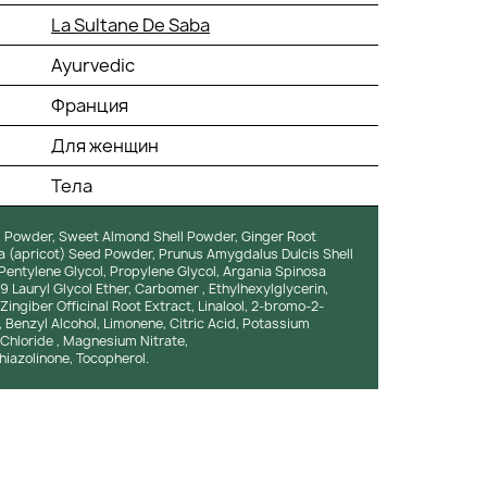
La Sultane De Saba
Ayurvedic
Франция
Для женщин
Тела
ll Powder, Sweet Almond Shell Powder, Ginger Root
a (apricot) Seed Powder, Prunus Amygdalus Dulcis Shell
Pentylene Glycol, Propylene Glycol, Argania Spinosa
Lauryl Glycol Ether, Carbomer , Ethylhexylglycerin,
ingiber Officinal Root Extract, Linalool, 2-bromo-2-
l, Benzyl Alcohol, Limonene, Citric Acid, Potassium
hloride , Magnesium Nitrate,
hiazolinone, Tocopherol.