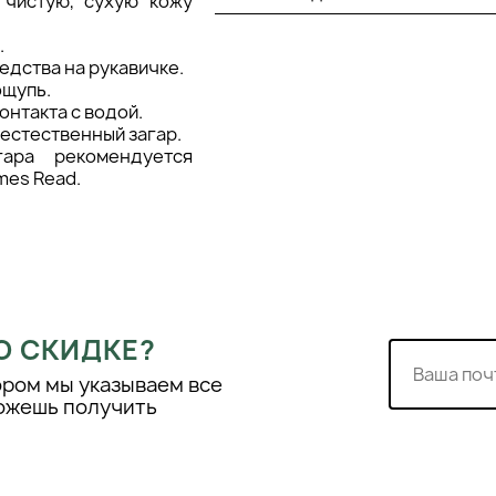
 чистую, сухую кожу
.
редства на рукавичке.
ощупь.
онтакта с водой.
 естественный загар.
гара рекомендуется
mes Read.
О СКИДКЕ?
ором мы указываем все
можешь получить