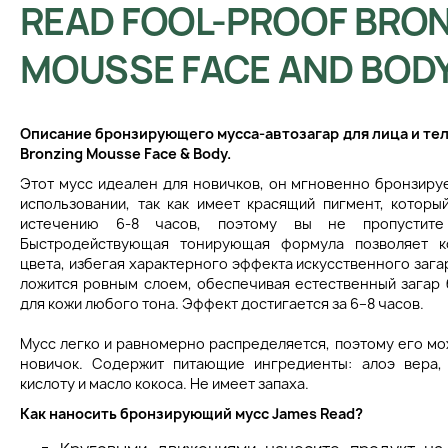
READ FOOL-PROOF BRO
MOUSSE FACE AND BOD
Описание б
ронзирующего мусса-автозагар для лица и те
Bronzing Mousse Face & Body.
Этот мусс идеален для новичков, он мгновенно бронзируе
использовании, так как имеет красящий пигмент, котор
истечению 6-8 часов, поэтому вы не пропустите
Быстродействующая тонирующая формула позволяет ко
цвета, избегая характерного эффекта искусственного заг
ложится ровным слоем, обеспечивая естественный загар 
для кожи любого тона. Эффект достигается за 6–8 часов.
Мусс легко и равномерно распределяется, поэтому его мо
новичок. Содержит питающие ингредиенты: алоэ вера,
кислоту и масло кокоса. Не имеет запаха.
Как наносить бронзирующий мусс James Read?