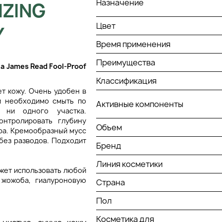
Назначение
NZING
Цвет
Y
Время применения
Преимущества
ла
James Read Fool-Proof
Классификация
т кожу. Очень удобен в
ый необходимо смыть по
Активные компоненты
 ни одного участка.
нтролировать глубину
Объем
ара. Кремообразный мусс
без разводов. Подходит
Бренд
Линия косметики
жет использовать любой
 жожоба, гиалуроновую
Страна
Пол
Косметика для