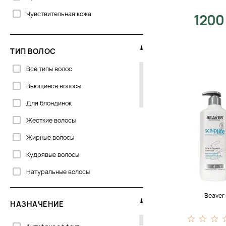
Flora Curl
Чувствительная кожа
1200
Forme
Genosys
ТИП ВОЛОС
Global Keratin
Все типы волос
Greensoho
Вьющиеся волосы
Hadat
Для блондинок
Hempz
Жесткие волосы
Histomer
Жирные волосы
Joico
Кудрявые волосы
La Biosthetique
Натуральные волосы
La Sultane De Saba
Непослушные волосы
Lebel
Beaver
НАЗНАЧЕНИЕ
Нормальные волосы
Lee Stafford
Окрашеные волосы