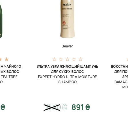
Beaver
ОМ ЧАЙНОГО
УЛЬТРА УВЛАЖНЯЮЩИЙ ШАМПУНЬ
ВОССТА
НЫХ ВОЛОС
ДЛЯ СУХИХ ВОЛОС
ДЛЯ ПО
F TEA TREE
EXPERT HYDRO ULTRA MOISTURE
АР
OO
SHAMPOO
DAMAGE
MO
 ₴
1150
₴
891 ₴