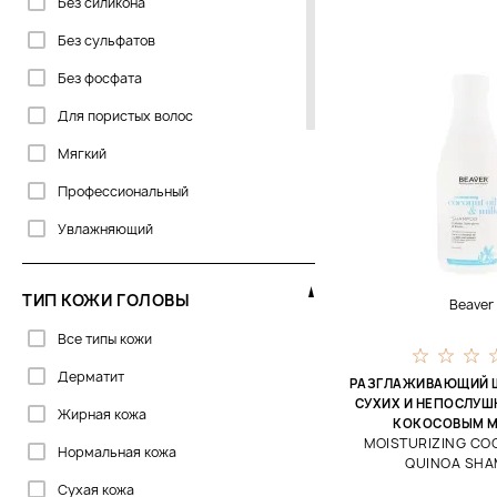
Без силикона
Clarena
Без сульфатов
Cocosolis
Без фосфата
Corpus
Для пористых волос
Curly Shyll
Мягкий
Cutrin
Профессиональный
DS
Увлажняющий
DSD de Luxe
Davines
ТИП КОЖИ ГОЛОВЫ
Beaver
Davroe
Все типы кожи
DoTERRA
Дерматит
РАЗГЛАЖИВАЮЩИЙ 
Dr.Spiller
СУХИХ И НЕПОСЛУШ
Жирная кожа
КОКОСОВЫМ 
ECRU New York
MOISTURIZING COC
Нормальная кожа
QUINOA SH
Eliokap
Сухая кожа