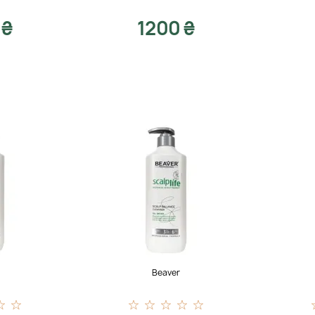
 ₴
1200 ₴
Beaver