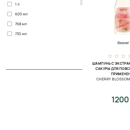
1 л
Тонизирование
System 4
600 мл
Увлажнение
T-Lab
768 мл
Укрепление
Thalgo
730 мл
Уплотнение
Valmont
Beaver
Успокоение
Уход за кожей головы
ШАМПУНЬ С ЭКСТРА
САКУРЫ ДЛЯ ПОВ
ПРИМЕНЕ
CHERRY BLOSSO
1200