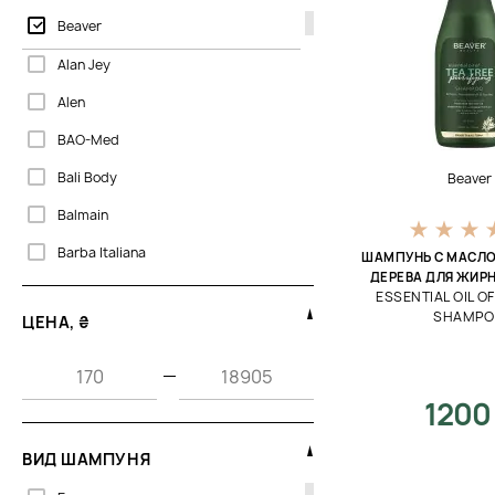
Beaver
Alan Jey
Alen
BAO-Med
Bali Body
Beaver
Balmain
Barba Italiana
ШАМПУНЬ С МАСЛ
ДЕРЕВА ДЛЯ ЖИР
Beaute Mediterranea
ESSENTIAL OIL O
SHAMP
ЦЕНА, ₴
Biogena
Bjorn Axen
—
Bosley MD
1200
CU Skin
ВИД ШАМПУНЯ
Cantabria Labs