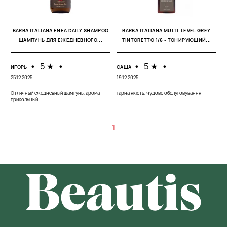
BARBA ITALIANA ENEA DAILY SHAMPOO
BARBA ITALIANA MULTI-LEVEL GREY
ШАМПУНЬ ДЛЯ ЕЖЕДНЕВНОГО...
TINTORETTO 1/6 - ТОНИРУЮЩИЙ...
•
5 ★
•
•
5 ★
•
ИГОРЬ
САША
25.12.2025
19.12.2025
Отличный ежедневный шампунь, аромат
гарна якість, чудове обслуговування
прикольный.
1