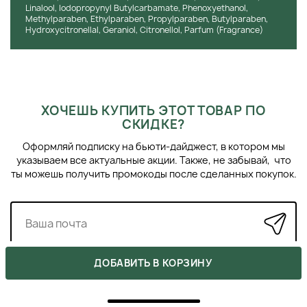
легкими цветочными нотами, придающими ощущение
Linalool, Iodopropynyl Butylcarbamate, Phenoxyethanol,
свежести и комфорта.
Methylparaben, Ethylparaben, Propylparaben, Butylparaben,
Hydroxycitronellal, Geraniol, Citronellol, Parfum (Fragrance)
Состав:
Формула крема BTSES PRO Anti-wrinkle Hydrating
Cream не содержит парабенов и агрессивных сульфатов,
что минимизирует риск раздражения и делает его
безопасным для ежедневного использования. Благодаря
деликатному составу, продукт подходит для всех типов
кожи, включая чувствительную.
ХОЧЕШЬ КУПИТЬ ЭТОТ ТОВАР ПО
СКИДКЕ?
КЛИНИЧЕСКИЕ РЕЗУЛЬТАТЫ
Оформляй подписку на бьюти-дайджест, в котором мы
указываем все актуальные акции. Также, не забывай, что
К сожалению, в открытых источниках нет конкретных
ты можешь получить промокоды после сделанных покупок.
данных о клинических исследованиях, подтверждающих
эффективность BTSES PRO Anti-wrinkle Hydrating Cream.
Однако, согласно информации от производителя, крем
содержит пептиды последнего поколения, которые
способствуют расслаблению мимических мышц, снижая
микротензии и предотвращая образование новых морщин.
ДОБАВИТЬ В КОРЗИНУ
Кроме того, активные компоненты стимулируют
фибробласты, способствуя синтезу коллагена, эластина и
гиалуроновой кислоты, что укрепляет структуру кожи и