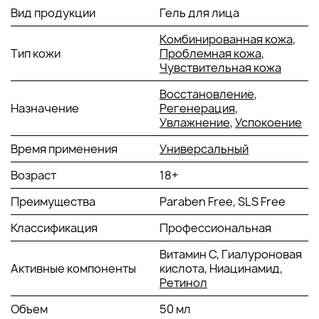
Транексамовая кислота
: борется с покраснениями и
Вид продукции
Гель для лица
гиперпигментацией, предотвращает появление
сосудистых звездочек и оказывает
Комбинированная кожа
,
противовоспалительное действие.
Тип кожи
Проблемная кожа
,
Гиалуроновая кислота
: обеспечивает интенсивное
Чувствительная кожа
увлажнение, способствует удержанию влаги в коже,
повышает упругость и уменьшает видимость
Восстановление
,
морщин.
Назначение
Регенерация
,
Ретинол (витамин А)
: стимулирует обновление
Увлажнение
,
Успокоение
клеток, улучшает текстуру кожи, выравнивает тон и
Время применения
Универсальный
способствует её восстановлению.
Ниацинамид
: снижает воспаление, регулирует
Возраст
18+
выработку кожного сала, укрепляет кожный барьер и
повышает эластичность кожи.
Преимущества
Paraben Free, SLS Free
Витамин С
: мощный антиоксидант, способствует
осветлению пигментных пятен, защищает кожу от
Классификация
Профессиональная
негативного воздействия окружающей среды и
стимулирует выработку коллагена.
Витамин С, Гиалуроновая
Активные компоненты
кислота, Ниацинамид,
Текстура и аромат:
Гель обладает легкой текстурой,
Ретинол
быстро впитывается и не оставляет жирного блеска, что
делает его идеальным для использования под макияж.
Объем
50 мл
Аромат нейтральный и ненавязчивый, что делает продукт