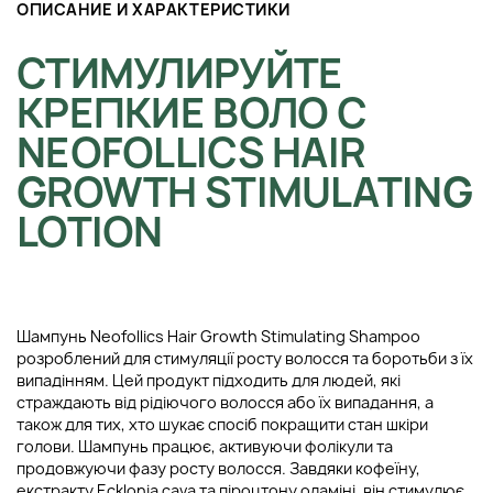
ОПИСАНИЕ И ХАРАКТЕРИСТИКИ
СТИМУЛИРУЙТЕ
КРЕПКИЕ ВОЛО С
NEOFOLLICS HAIR
GROWTH STIMULATING
LOTION
Шампунь Neofollics Hair Growth Stimulating Shampoo
розроблений для стимуляції росту волосся та боротьби з їх
випадінням. Цей продукт підходить для людей, які
страждають від рідіючого волосся або їх випадання, а
також для тих, хто шукає спосіб покращити стан шкіри
голови. Шампунь працює, активуючи фолікули та
продовжуючи фазу росту волосся. Завдяки кофеїну,
екстракту Ecklonia cava та піроцтону оламіні, він стимулює