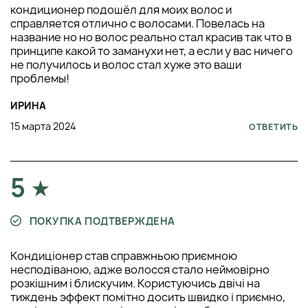
кондиционер подошёл для моих волос и
справляется отлично с волосами. Повелась на
название но но волос реально стал красив так что в
принципе какой то заманухи нет, а если у вас ничего
не получилось и волос стал хуже это ваши
проблемы!
ИРИНА
15 марта 2024
ОТВЕТИТЬ
5
ПОКУПКА ПОДТВЕРЖДЕНА
Кондиціонер став справжньою приємною
несподіваною, адже волосся стало неймовірно
розкішним і блискучим. Користуючись двічі на
тиждень эффект помітно досить швидко і приємно,