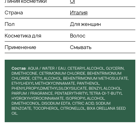
опорожните бутылку и отправьте ее в контейнер для
Линия косметики
OI
переработки пластика. Пожалуйста, следуйте местным
Страна
Италия
инструкциям по утилизации для сохранения окружающей
среды.
Пол
Для женщин
Косметика для
Волос
Применение
Смывать
Состав
: AQUA / WATER / EAU, CETEARYL ALCOHOL, GLYCERIN,
DIMETHICONE, CETRIMONIUM CHLORIDE, BEHENTRIMONIUM
CHLORIDE, CETYL ALCOHOL, BEHENTRIMONIUM METHOSULFATE,
ETHYLHEXYL METHOXYCINNAMATE, PANTHENOL,
PHENYLPROPYLDIMETHYLSILOXYSILI­CATE, BENZYL ALCOHOL,
PARFUM / FRAGRANCE, PEN­TAERYTHRITYL TETRA-DI-T-BUTYL
HYDROXYHYDRO­CINNAMATE, ISOPROPYL ALCOHOL,
DIMETHICONOL, DISODIUM EDTA, CITRIC ACID, SODIUM
BENZOATE, TO­COPHEROL, CITRONELLOL, BIXA ORELLANA SEED
OIL.