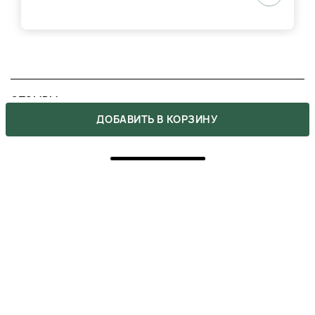
ОТЗЫВЫ
ДОБАВИТЬ В КОРЗИНУ
Напишите свое мнение о товаре.
Сделайте выбор других покупателей легче.
НАПИСАТЬ ОТЗЫВ
›
ВАМ ТАКЖЕ МОЖЕТ
ПОНРАВИТЬСЯ
‹