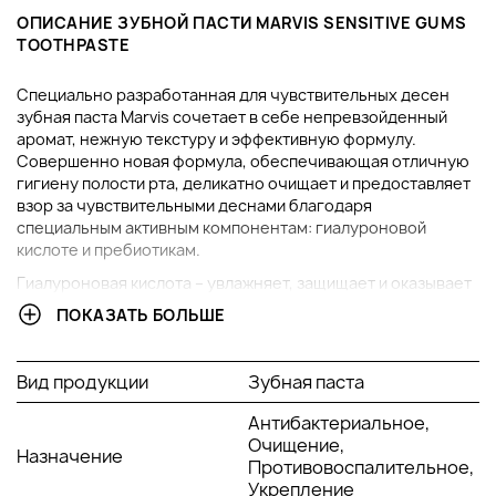
ОПИСАНИЕ ЗУБНОЙ ПАСТИ
MARVIS SENSITIVE GUMS
TOOTHPASTE
Специально разработанная для чувствительных десен
зубная паста Marvis сочетает в себе непревзойденный
аромат, нежную текстуру и эффективную формулу.
Совершенно новая формула, обеспечивающая отличную
гигиену полости рта, деликатно очищает и предоставляет
взор за чувствительными деснами благодаря
специальным активным компонентам: гиалуроновой
кислоте и пребиотикам.
Гиалуроновая кислота – увлажняет, защищает и оказывает
общеукрепляющее действие. Пребиотики успокаивают
ПОКАЗАТЬ БОЛЬШЕ
десну, способствуют более быстрой регенерации тканей.
Кроме того, эффективность формулы усиливается
наличием компонента аллантоина, который способствует
Вид продукции
Зубная паста
заживлению десен и уменьшает их кровоточивость. Фтор
0,25% противодействует кариесу и образованию налета. В
Антибактериальное,
результате наблюдается заметное облегчение и
Очищение,
Назначение
уменьшение кровоточивости десен уже после первого
Противовоспалительное,
использования.
Укрепление