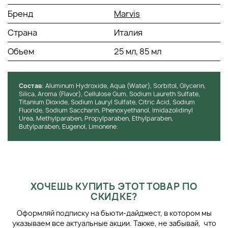
Обладает антибактериальным и
Бренд
Marvis
противовоспалительным действием.
Снижает риски появления зубного камня.
Страна
Италия
Обладает насыщенные мятным вкусом и ароматом.
Объем
25 мл, 85 мл
АКТИВНЫЕ КОМПОНЕНТЫ:
Целлюлозная смола - делает пасту похожей на
Состав
: Aluminum Hydroxide, Aqua (Water), Sorbitol, Glycerin,
густые сливки и предотвращает ее высыхание и
Silica, Aroma (Flavor), Cellulose Gum, Sodium Laureth Sulfate,
расслоение.
Titanium Dioxide, Sodium Lauryl Sulfate, Citric Acid, Sodium
Фтор - защищает зубы от кариеса, и укрепляет
Fluoride, Sodium Saccharin, Phenoxyethanol, Imidazolidinyl
Urea, Methylparaben, Propylparaben, Ethylparaben,
зубную эмаль.
Butylparaben, Eugenol, Limonene.
СПОСОБ ПРИМЕНЕНИЯ:
Использовать небольшое количество зубной пасты 2 раза
в сутки (утром и вечером). Для наибольшего эффекта
ХОЧЕШЬ КУПИТЬ ЭТОТ ТОВАР ПО
чистить зубы в течение 1-2 минут.
СКИДКЕ?
Оформляй подписку на бьюти-дайджест, в котором мы
указываем все актуальные акции. Также, не забывай, что