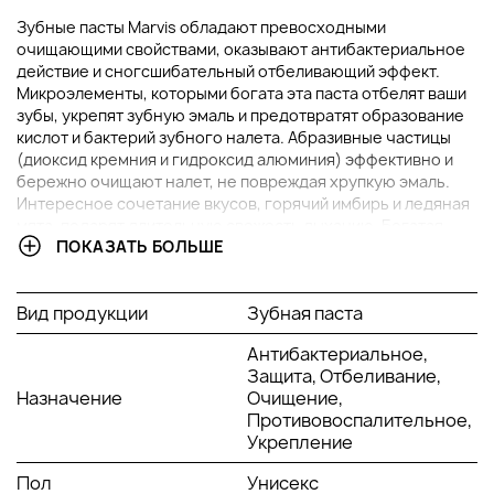
Зубные пасты Marvis обладают превосходными
очищающими свойствами, оказывают антибактериальное
действие и сногсшибательный отбеливающий эффект.
Микроэлементы, которыми богата эта паста отбелят ваши
зубы, укрепят зубную эмаль и предотвратят образование
кислот и бактерий зубного налета. Абразивные частицы
(диоксид кремния и гидроксид алюминия) эффективно и
бережно очищают налет, не повреждая хрупкую эмаль.
Интересное сочетание вкусов, горячий имбирь и ледяная
мята, подарят длительную свежесть дыханию. Богатая
ПОКАЗАТЬ БОЛЬШЕ
полезными элементами зубная паста, имеет насыщенный
мятный вкус, способствует удалению налета и сделает
Вашу улыбку белоснежной.
Вид продукции
Зубная паста
В ЧЕМ ПРЕИМУЩЕСТВА ЗУБНОЙ ПАСТЫ ИМБИРЬ С
Антибактериальное,
МЯТОЙ MARVIS GINGER MINT?
Защита, Отбеливание,
Назначение
Очищение,
Мягко очищает зубной налет.
Противовоспалительное,
Крайне экономно расходуется.
Укрепление
Создает плотную, однородную текстуру.
Имеет волшебный цветочный аромат.
Пол
Унисекс