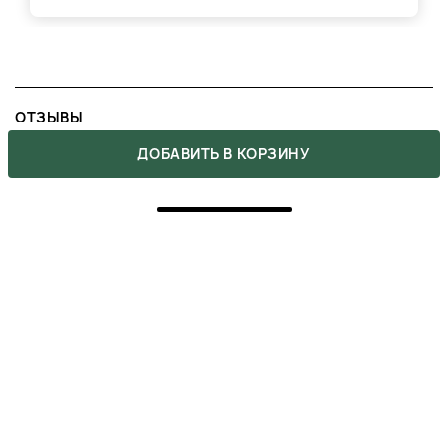
ОТЗЫВЫ
ДОБАВИТЬ В КОРЗИНУ
Напишите свое мнение о товаре.
Сделайте выбор других покупателей легче.
НАПИСАТЬ ОТЗЫВ
›
ВАМ ТАКЖЕ МОЖЕТ
ПОНРАВИТЬСЯ
‹