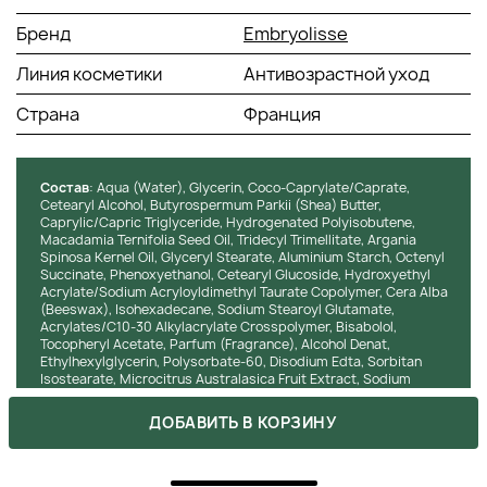
Бренд
Embryolisse
Линия косметики
Антивозрастной уход
Страна
Франция
Состав
: Aqua (Water), Glycerin, Coco-Caprylate/Caprate,
Cetearyl Alcohol, Butyrospermum Parkii (Shea) Butter,
Caprylic/Capric Triglyceride, Hydrogenated Polyisobutene,
Macadamia Ternifolia Seed Oil, Tridecyl Trimellitate, Argania
Spinosa Kernel Oil, Glyceryl Stearate, Aluminium Starch, Octenyl
Succinate, Phenoxyethanol, Cetearyl Glucoside, Hydroxyethyl
Acrylate/Sodium Acryloyldimethyl Taurate Copolymer, Cera Alba
(Beeswax), Isohexadecane, Sodium Stearoyl Glutamate,
Acrylates/C10-30 Alkylacrylate Crosspolymer, Bisabolol,
Tocopheryl Acetate, Parfum (Fragrance), Alcohol Denat,
Ethylhexylglycerin, Polysorbate-60, Disodium Edta, Sorbitan
Isostearate, Microcitrus Australasica Fruit Extract, Sodium
Hydroxide, Limonene.
ДОБАВИТЬ В КОРЗИНУ