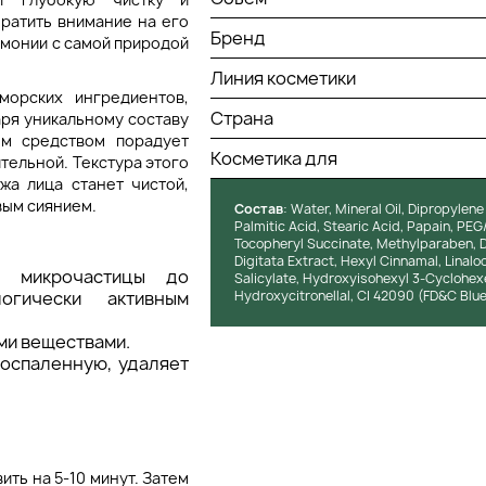
ратить внимание на его
Бренд
рмонии с самой природой
Линия косметики
орских ингредиентов,
Страна
аря уникальному составу
ым средством порадует
Косметика для
ительной. Текстура этого
жа лица станет чистой,
вым сиянием.
Состав
: Water, Mineral Oil, Dipropylene
Palmitic Acid, Stearic Acid, Papain, PE
Tocopheryl Succinate, Methylparaben, 
Digitata Extract, Hexyl Cinnamal, Linalo
т микрочастицы до
Salicylate, Hydroxyisohexyl 3-Cyclohexe
огически активным
Hydroxycitronellal, CI 42090 (FD&C Blue 
ми веществами.
воспаленную, удаляет
ить на 5-10 минут. Затем