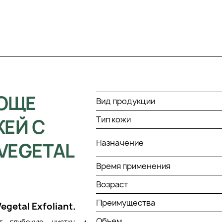
ЮЩЕ
Вид продукции
Тип кожи
ЖЕЙ С
Назначение
VEGETAL
Время применения
Возраст
Преимущества
getal Exfoliant.
Объем
ет глубокую чистку и