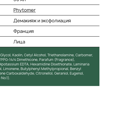
Phytomer
Демакияж и эксфолиация
Франция
Лица
 Glycol, Kaolin, Cetyl Alcohol, Triethanolamine, Carbomer,
G/PPG-14/4 Dimethicone, Parafum (Fragrance),
Dipotassium EDTA, Hexamidine Disethionate, Laminaria
ol, Limonene, Butylphenyl Methylpropional, Benzyl
ne Carboxaldehyde, Citronellol, Geraniol, Eugenol,
No.1).