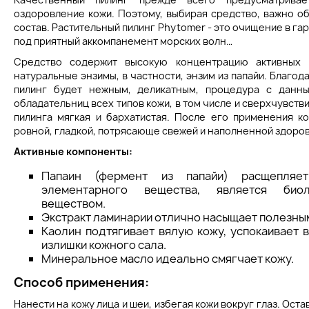
оздоровление кожи. Поэтому, выбирая средство, важно об
состав. Растительный пилинг Phytomer - это очищение в га
под приятный аккомпанемент морских волн…
Средство содержит высокую концентрацию активных м
натуральные энзимы, в частности, энзим из папайи. Благод
пилинг будет нежным, деликатным, процедура с данн
обладательниц всех типов кожи, в том числе и сверхчувств
пилинга мягкая и бархатистая. После его применения ко
ровной, гладкой, потрясающе свежей и наполненной здоро
Активные компоненты:
Папаин (фермент из папайи) расщепляе
элементарного вещества, является биол
веществом.
Экстракт ламинарии отлично насыщает полезны
Каолин подтягивает вялую кожу, успокаивает 
излишки кожного сала.
Минеральное масло идеально смягчает кожу.
Способ применения:
Нанести на кожу лица и шеи, избегая кожи вокруг глаз. Остав