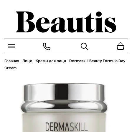
Главная
-
Лицо
-
Кремы для лица
-
Dermaskill Beauty Formula Day
Cream