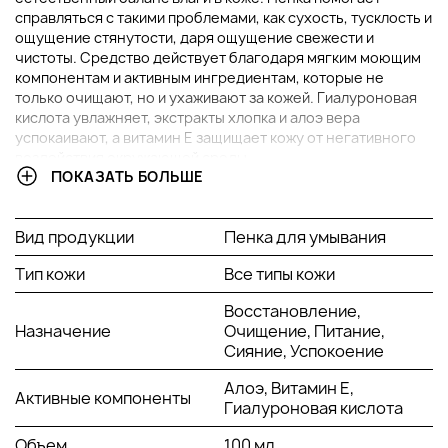
справляться с такими проблемами, как сухость, тусклость и
ощущение стянутости, даря ощущение свежести и
чистоты. Средство действует благодаря мягким моющим
компонентам и активным ингредиентам, которые не
только очищают, но и ухаживают за кожей. Гиалуроновая
кислота увлажняет, экстракты хлопка и алоэ вера
успокаивают, а витамин Е защищает кожу от негативного
воздействия окружающей среды.
ПОКАЗАТЬ БОЛЬШЕ
ОСНОВНЫЕ ИНГРЕДИЕНТЫ И ИХ ПРЕИМУЩЕСТВА
Вид продукции
Пенка для умывания
Гиалуроновая кислота:
мощный увлажнитель,
который удерживает влагу в коже, делая её упругой и
Тип кожи
Все типы кожи
эластичной. Она уменьшает ощущение сухости и
стянутости, создавая комфорт и свежесть после
Восстановление,
очищения.
Назначение
Очищение, Питание,
Экстракт хлопка:
обеспечивает мягкость и
Сияние, Успокоение
питательность, восстанавливая кожу и защищая её от
Алоэ, Витамин Е,
внешних раздражителей.
Активные компоненты
Гиалуроновая кислота
Экстракт алоэ вера:
известен своими
успокаивающими и противовоспалительными
Объем
100 мл
свойствами. Он помогает уменьшить покраснения,