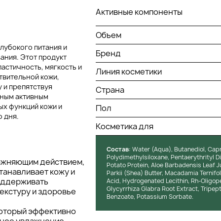
Активные компоненты
Объем
глубокого питания и
Бренд
ания. Этот продукт
астичность, мягкость и
Линия косметики
твительной кожи,
 и препятствуя
Страна
ным активным
х функций кожи и
Пол
 дня.
Косметика для
Состав
: Water (Aqua), Butanediol, Capr
Polydimethylsiloxane, Pentaerythrityl D
лажняющим действием,
Potato Protein, Aloe Barbadensis Leaf 
танавливает кожу и
Parkii (Shea) Butter, Macadamia Ternifol
поддерживать
Acid, Hydrogenated Lecithin, Rh-Oligop
Glycyrrhiza Glabra Root Extract, Tripept
текстуру и здоровье
Benzoate, Potassium Sorbate.
который эффективно