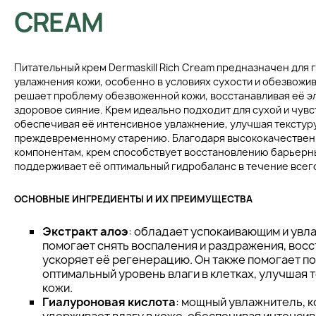
CREAM
Питательный крем Dermaskill Rich Cream предназначен для 
увлажнения кожи, особенно в условиях сухости и обезвожив
решает проблему обезвоженной кожи, восстанавливая её эл
здоровое сияние. Крем идеально подходит для сухой и чувс
обеспечивая её интенсивное увлажнение, улучшая текстуру
преждевременному старению. Благодаря высококачествен
компонентам, крем способствует восстановлению барьерны
поддерживает её оптимальный гидробаланс в течение всего
ОСНОВНЫЕ ИНГРЕДИЕНТЫ И ИХ ПРЕИМУЩЕСТВА
Экстракт алоэ
: обладает успокаивающим и ув
помогает снять воспаления и раздражения, восс
ускоряет её регенерацию. Он также помогает 
оптимальный уровень влаги в клетках, улучшая 
кожи.
Гиалуроновая кислота
: мощный увлажнитель, 