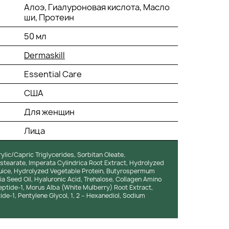
Алоэ, Гиалуроновая кислота, Масло
ши, Протеин
50 мл
Dermaskill
Essential Care
США
Для женщин
Лица
ylic/Capric Triglycerides, Sorbitan Oleate,
istearate, Imperata Cylindrica Root Extract, Hydrolyzed
Juice, Hydrolyzed Vegetable Protein, Butyrospermum
ia Seed Oil, Hyaluronic Acid, Trehalose, Collagen Amino
eptide-1, Morus Alba (White Mulberry) Root Extract,
ide-1, Pentylene Glycol, 1, 2 – Hexanediol, Sodium