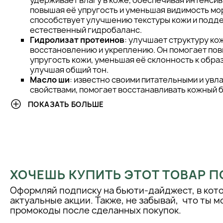
удерживает влагу в коже, обеспечивая интенси
повышая её упругость и уменьшая видимость мо
способствует улучшению текстуры кожи и подд
естественный гидробаланс.
Гидролизат протеинов
: улучшает структуру ко
восстановлению и укреплению. Он помогает пов
упругость кожи, уменьшая её склонность к обр
улучшая общий тон.
Масло ши
: известно своими питательными и ув
свойствами, помогает восстанавливать кожный 
мягкой и эластичной. Масло ши также обладает
ПОКАЗАТЬ БОЛЬШЕ
противовоспалительным и успокаивающим эффе
состояние сухой и раздраженной кожи.
Морской коллаген
: укрепляет структуру кожи, 
и эластичность, стимулируя выработку коллаге
преждевременное старение. Морской коллаген
восстанавливать и поддерживать здоровую кожу
текстуру и внешний вид.
ХОЧЕШЬ КУПИТЬ ЭТОТ ТОВАР П
Текстура и аромат:
Текстура крема плотная, но при этом не
Оформляй подписку на бьюти-дайджест, в кот
впитывается в кожу, не оставляя жирного блеска, что делае
актуальные акции. Также, не забывай, что ты 
ночного ухода. Аромат крема легкий, с нотками натуральных
промокоды после сделанных покупок.
придает успокаивающий эффект при каждом применении.