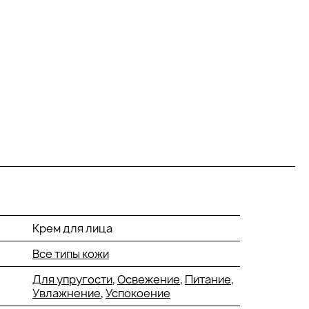
Крем для лица
Все типы кожи
Для упругости
,
Освежение
,
Питание
,
Увлажнение
,
Успокоение