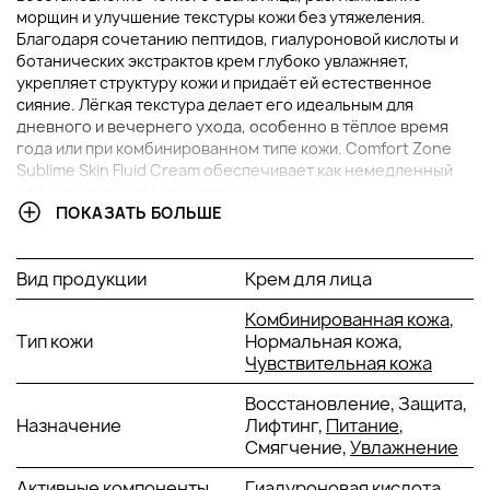
морщин и улучшение текстуры кожи без утяжеления.
Благодаря сочетанию пептидов, гиалуроновой кислоты и
ботанических экстрактов крем глубоко увлажняет,
укрепляет структуру кожи и придаёт ей естественное
сияние. Лёгкая текстура делает его идеальным для
дневного и вечернего ухода, особенно в тёплое время
года или при комбинированном типе кожи. Comfort Zone
Sublime Skin Fluid Cream обеспечивает как немедленный
эффект гладкости, так и пролонгированное
ПОКАЗАТЬ БОЛЬШЕ
антивозрастное действие при регулярном применении.
ОСНОВНЫЕ ИНГРЕДИЕНТЫ И ИХ ПРЕИМУЩЕСТВА
Вид продукции
Крем для лица
Макро- и микро-гиалуроновая кислота
: мощные
Комбинированная кожа
,
увлажнители, которые эффективно удерживают
Тип кожи
Нормальная кожа,
влагу в разных слоях кожи. Обеспечивают
Чувствительная кожа
интенсивное увлажнение, способствуют
разглаживанию морщин и придают коже упругость и
Восстановление, Защита,
объём.
Назначение
Лифтинг,
Питание
,
Экстракт тысячелистника
: натуральный
Смягчение,
Увлажнение
растительный актив, стимулирующий синтез
Активные компоненты
Гиалуроновая кислота
коллагена и улучшающий тонус кожи. Обладает