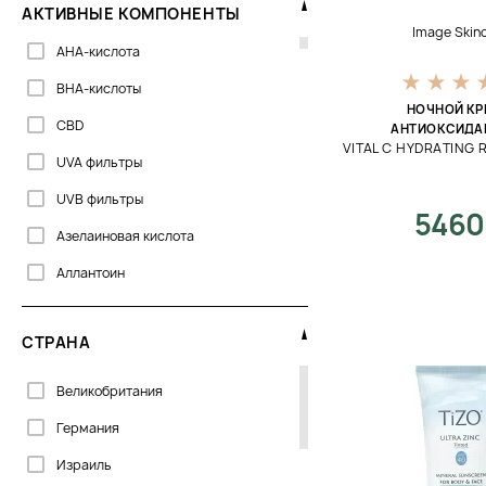
АКТИВНЫЕ КОМПОНЕНТЫ
Омоложение
Image Skin
AHA-кислота
Освежение
BHA-кислоты
Осветление
НОЧНОЙ КР
CBD
АНТИОКСИДА
От ломкости
VITAL C HYDRATING 
UVA фильтры
От первых признаков старения
UVB фильтры
От пигментации
5460
Азелаиновая кислота
От себорейного дерматита
Аллантоин
От тёмных кругов
Алоэ
Отбеливание
СТРАНА
Аминокислоты
Отшелушивание
Антиоксиданты
Великобритания
Очищение
Аргановое масло
Германия
Пилинг
Бакучиол
Израиль
Питание