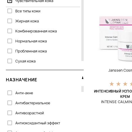
Чувствительная кожа
Dermalogica
Все типы кожи
Dr. Kadir
Жирная кожа
Dr.Grandel
Комбинированная кожа
Dr.Spiller
Нормальная кожа
Embryolisse
Проблемная кожа
Erborian
Сухая кожа
GIGI
Janssen Cos
Genosys
НАЗНАЧЕНИЕ
Glymed Plus
ИНТЕНСИВНЫЙ УСП
Анти-акне
КРЕМ
Histomer
INTENSE CALMI
Антибактериальное
Image Skincare
Антивозрастной
Innoaesthetics
Антиоксидантный эффект
Institut Esthederm