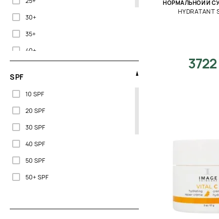
25+
НОРМАЛЬНОЙ И С
Renew
HYDRATANT S
Для массажа
30+
Sesderma
Для роста ресниц
35+
Thalgo
Для снятия макияжа
40+
Tisserand
3722
Для умывания
50+
Tizo
SPF
Для упругости
Без ограничений
Transparent Lab
10 SPF
Жиросжигание
Valmont
20 SPF
Защита
30 SPF
Защита от солнца
40 SPF
Контур
50 SPF
Коррекция
50+ SPF
Лечение
Лифтинг
Матирование