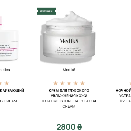
BESTSELLER
metics
Medik8
ОКАИВАЮЩИЙ
КРЕМ ДЛЯ ГЛУБОКОГО
НОЧНОЙ
УВЛАЖНЕНИЯ КОЖИ
УСТРА
NG CREAM
TOTAL MOISTURE DAILY FACIAL
02 CA
CREAM
2800 ₴