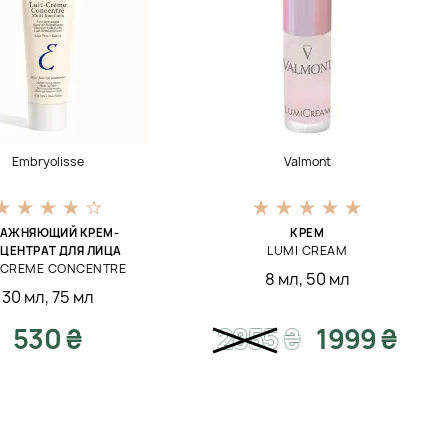
Embryolisse
Valmont
ЛАЖНЯЮЩИЙ КРЕМ-
КРЕМ
LUMI CREAM
ЦЕНТРАТ ДЛЯ ЛИЦА
T-CREME CONCENTRE
8 мл
,
50 мл
30 мл
,
75 мл
530 ₴
2855
₴
1999 ₴