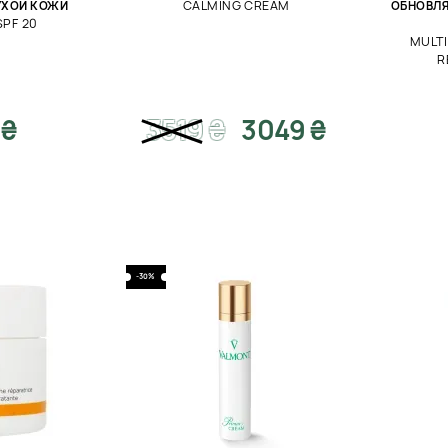
CALMING CREAM
УХОЙ КОЖИ
ОБНОВЛЯ
PF 20
MULTI
R
 ₴
3519
₴
3049 ₴
-30%