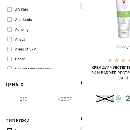
AG Skin
Academie
Acnemy
Ahava
Genosy
Allies of Skin
Babor
КРЕМ ДЛЯ ЧУВСТВИ
Beaute Mediterranea
SKIN BARRIER PROT
(SBC)
Bellefontaine
ЦЕНА, ₴
Biogena
3074
₴
2
—
CU Skin
Cantabria Labs
Colorescience
ТИП КОЖИ
Cosmetics 27