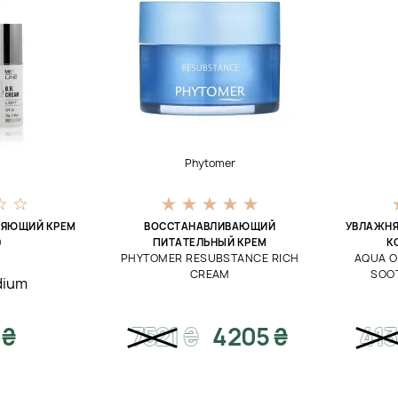
Phytomer
НЯЮЩИЙ КРЕМ
ВОССТАНАВЛИВАЮЩИЙ
УВЛАЖНЯ
0
ПИТАТЕЛЬНЫЙ КРЕМ
К
PHYTOMER RESUBSTANCE RICH
AQUA O
CREAM
SOO
dium
 ₴
7521
₴
4205 ₴
41