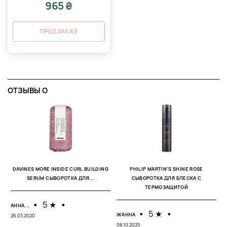
965 ₴
ПРЕДЗАКАЗ
ОТЗЫВЫ O
С
12
DAVINES MORE INSIDE CURL BUILDING
PHILIP MARTIN’S SHINE ROSE
SERUM CЫВОРОТКА ДЛЯ...
СЫВОРОТКА ДЛЯ БЛЕСКА C
Л
ТЕРМОЗАЩИТОЙ
с
св
ро
•
5 ★
•
АННА...
•
5 ★
•
ЖАННА
26.03.2020
06.10.2025