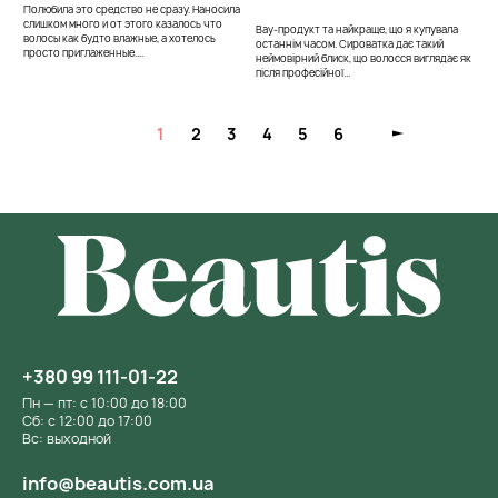
Полюбила это средство не сразу. Наносила
слишком много и от этого казалось что
Вау-продукт та найкраще, що я купувала
волосы как будто влажные, а хотелось
останнім часом. Сироватка дає такий
просто приглаженные....
неймовірний блиск, що волосся виглядає як
після професійної...
1
2
3
4
5
6
+380 99 111-01-22
Пн — пт: с 10:00 до 18:00
Сб: с 12:00 до 17:00
Вс: выходной
info@beautis.com.ua