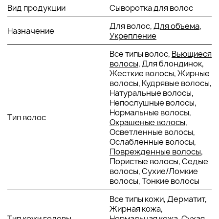
Аминокислоты риса
: Интенсивно увлажняют и
Вид продукции
Сыворотка для волос
восстанавливают повреждённые участки волос,
повышая их эластичность и предотвращая
Для волос,
Для объема
,
Назначение
ломкость.Способствуют удержанию влаги в
Укрепление
структуре волоса, придавая им мягкость и гладкость.
Пептиды гороха
: Стимулируют синтез структурных
Все типы волос,
Вьющиеся
белков волос, укрепляя их изнутри и повышая
волосы
, Для блондинок,
плотность.Защищают от внешних стрессовых
Жесткие волосы, Жирные
факторов и замедляют процессы старения
волосы, Кудрявые волосы,
волосяных фолликулов. ​
Натуральные волосы,
Фитостеролы абиссинской горчицы
: Обеспечивают
Непослушные волосы,
глубокое питание и увлажнение волос, улучшая их
Нормальные волосы,
Тип волос
текстуру и придавая естественный
Окрашеные волосы
,
блеск.Способствуют восстановлению
Осветленные волосы,
повреждённых волос и защищают от негативного
Ослабленные волосы,
воздействия окружающей среды. ​
Поврежденные волосы
,
Пантенол (провитамин B5)
: Увлажняет волосы и
Пористые волосы, Седые
уменьшает потерю влаги, повышает эластичность и
волосы, Сухие/Ломкие
придаёт здоровый блеск.Обладает успокаивающими
волосы, Тонкие волосы
свойствами, снижая раздражение кожи головы. ​
Все типы кожи, Дерматит,
Текстура и аромат
: Серум обладает лёгкой, почти
Жирная кожа,
невесомой флюидной текстурой, которая быстро
Тип кожи головы
Нормальная кожа, Сухая