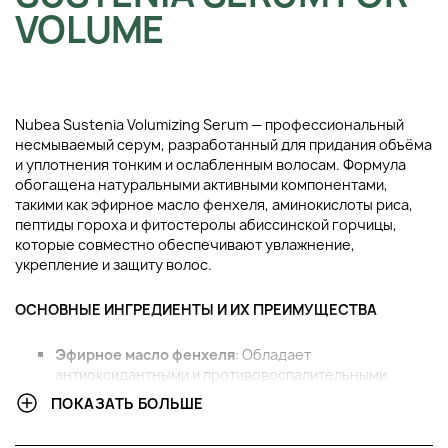
VOLUME
Nubea Sustenia Volumizing Serum — профессиональный
несмываемый серум, разработанный для придания объёма
и уплотнения тонким и ослабленным волосам. Формула
обогащена натуральными активными компонентами,
такими как эфирное масло фенхеля, аминокислоты риса,
пептиды гороха и фитостеролы абиссинской горчицы,
которые совместно обеспечивают увлажнение,
укрепление и защиту волос.
ОСНОВНЫЕ ИНГРЕДИЕНТЫ И ИХ ПРЕИМУЩЕСТВА
Эфирное масло фенхеля
: Обладает
антиоксидантными и противовоспалительными
свойствами, улучшает микроциркуляцию кожи
ПОКАЗАТЬ БОЛЬШЕ
головы, что способствует укреплению волосяных
фолликулов и стимуляции роста здоровых волос. ​