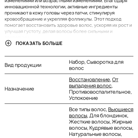
изменениями или возрастными изменениями. Благодаря
инновационной технологии, активные ингредиенты
проникают в кожу головы через патчи, стимулируя
кровообращение и укрепляя фолликулы. Этот подход
помогает восстановить здоровье волос, ускоряя их рост и
улучшая густоту, делая волосы более сильными и
здоровыми.
ПОКАЗАТЬ БОЛЬШЕ
В НАБОР ВХОДИТ:
Набор, Сыворотка для
Вид продукции
Стимулирующие патчи против выпадения волос, 30
волос
шт.
Восстановление
,
От
ОСНОВНЫЕ ИНГРЕДИЕНТЫ И ИХ ПРЕИМУЩЕСТВА
выпадения волос
,
Назначение
Противовоспалительное,
Успокоение
Экстракт хвоща:
Экстракт хвоща стимулирует
кровообращение в коже головы, что способствует
Все типы волос,
Вьющиеся
лучшему питанию волосяных фолликулов. Это
волосы
, Для блондинок,
укрепляет волосы, помогает предотвратить их
Жесткие волосы, Жирные
выпадение и стимулирует их рост.
волосы, Кудрявые волосы,
Экстракт хмеля:
Экстракт хмеля обладает
Натуральные волосы,
антиандрогенным действием, которое помогает