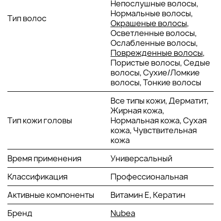
Непослушные волосы,
замедлить выпадение волос, вызванное
Нормальные волосы,
гормональными изменениями. Он укрепляет
Тип волос
Окрашеные волосы
,
волосяные фолликулы, способствуя росту более
Осветленные волосы,
здоровых и сильных волос.
Ослабленные волосы,
Эфирное масло розмарина:
Эфирное масло
Поврежденные волосы
,
розмарина стимулирует кровообращение, что
Пористые волосы, Седые
помогает улучшить состояние кожи головы и
волосы, Сухие/Ломкие
активизирует волосяные фолликулы. Оно также
волосы, Тонкие волосы
обладает антисептическим действием, улучшая
здоровье кожи головы.
Все типы кожи, Дерматит,
Витамин E:
Витамин E является мощным
Жирная кожа,
антиоксидантом, который защищает волосы от
Тип кожи головы
Нормальная кожа, Сухая
повреждений, вызванных воздействием свободных
кожа, Чувствительная
радикалов. Он способствует восстановлению
кожа
поврежденных волос, улучшая их структуру и
придавая здоровый блеск.
Время применения
Универсальный
Карнитин:
Карнитин стимулирует рост волос,
улучшая их плотность и силу. Он поддерживает
Классификация
Профессиональная
здоровье фолликулов, обеспечивая их
Активные компоненты
необходимыми питательными веществами для
Витамин Е, Кератин
нормального функционирования.
Бренд
Nubea
Бисаболол:
Бисаболол обладает успокаивающими и