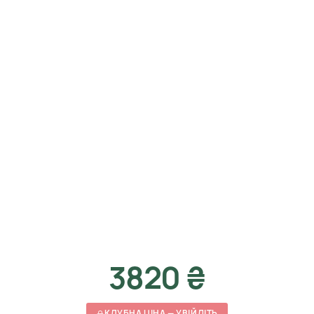
3820 ₴
КЛУБНА ЦІНА — УВІЙДІТЬ