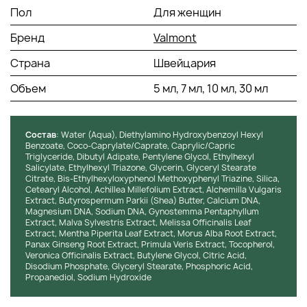
старения кожи. При регулярном применении
Пол
Для женщин
значительно повышает упругость и эластичность,
Бренд
возвращая коже молодой и здоровый вид.
Valmont
Гиалуроновая кислота:
Является мощным
Страна
Швейцария
увлажнителем, который притягивает и надолго
удерживает влагу в коже. Она эффективно
Объем
5 мл, 7 мл, 10 мл, 30 мл
разглаживает мелкие морщины и делает кожу
заметно более гладкой и упругой.
Пептиды:
Стимулируют активную выработку
коллагена и эластина, укрепляя структуру кожи.
Состав
: Water (Aqua), Diethylamino Hydroxybenzoyl Hexyl
Benzoate, Coco-Caprylate/Caprate, Caprylic/Capric
Регулярное применение пептидов помогает
Triglyceride, Dibutyl Adipate, Pentylene Glycol, Ethylhexyl
уменьшить глубину морщин и восстановить
Salicylate, Ethylhexyl Triazone, Glycerin, Glyceryl Stearate
упругость кожи лица.
Citrate, Bis-Ethylhexyloxyphenol Methoxyphenyl Triazine, Silica,
Масло ши (Shea Butter):
Глубоко питает кожу,
Cetearyl Alcohol, Achillea Millefolium Extract, Alchemilla Vulgaris
Extract, Butyrospermum Parkii (Shea) Butter, Calcium DNA,
насыщая её необходимыми жирными кислотами и
Magnesium DNA, Sodium DNA, Gynostemma Pentaphyllum
витаминами. Оно эффективно смягчает кожу и
Extract, Malva Sylvestris Extract, Melissa Officinalis Leaf
защищает её от сухости и негативного воздействия
Extract, Mentha Piperita Leaf Extract, Morus Alba Root Extract,
внешних факторов.
Panax Ginseng Root Extract, Primula Veris Extract, Tocopherol,
Veronica Officinalis Extract, Butylene Glycol, Citric Acid,
Экстракт алоэ вера:
Успокаивает и увлажняет кожу,
Disodium Phosphate, Glyceryl Stearate, Phosphoric Acid,
мгновенно снимая покраснения и раздражения.
Propanediol, Sodium Hydroxide
Также обладает мощным противовоспалительным
эффектом, ускоряя заживление и восстановление