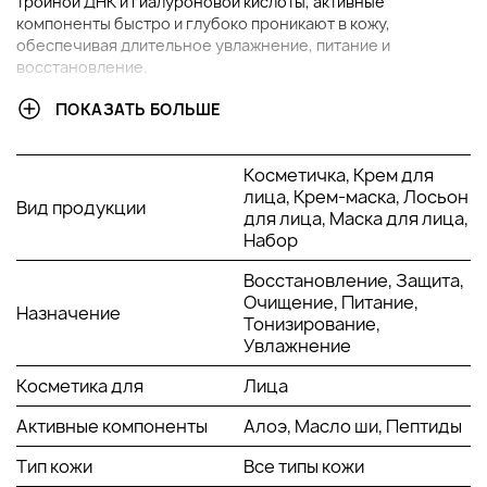
тройной ДНК и гиалуроновой кислоты, активные
компоненты быстро и глубоко проникают в кожу,
обеспечивая длительное увлажнение, питание и
восстановление.
ПОКАЗАТЬ БОЛЬШЕ
В НАБОР ВХОДИТ:
Косметичка INSTITUTIONNAL S;
Косметичка, Крем для
Флюид Lumicity SPF50, 7 мл;
лица, Крем-маска, Лосьон
Вид продукции
Тонизирующий лосьон "Питательный водопад", 30 мл;
для лица, Маска для лица,
Очищающая маска, 5 мл;
Набор
Волшебный крем для лица "Merveilleuse Votre Visage",
5 мл;
Восстановление, Защита,
Увлажняющая крем-маска для кожи лица, 10 мл;
Очищение, Питание,
Назначение
Премиум клеточная анти-стресс крем-маска для
Тонизирование,
кожи лица Prime Renewing Pack, 5 мл.
Увлажнение
Косметика для
Лица
ОСНОВНЫЕ ИНГРЕДИЕНТЫ И ИХ ПРЕИМУЩЕСТВА
Активные компоненты
Алоэ, Масло ши, Пептиды
Тройная ДНК (Triple DNA):
Обеспечивает
интенсивное увлажнение и стимулирует глубокое
Тип кожи
Все типы кожи
клеточное обновление, замедляя процессы