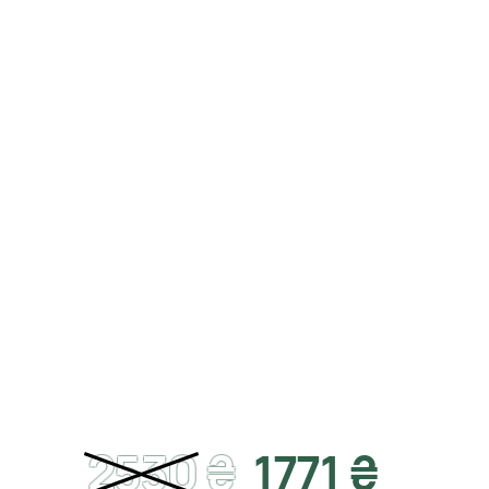
2530
₴
1771 ₴