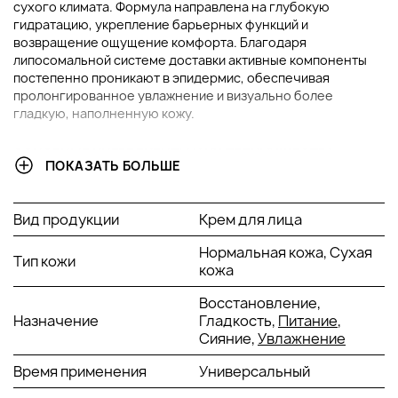
сухого климата. Формула направлена на глубокую
гидратацию, укрепление барьерных функций и
возвращение ощущение комфорта. Благодаря
липосомальной системе доставки активные компоненты
постепенно проникают в эпидермис, обеспечивая
пролонгированное увлажнение и визуально более
гладкую, наполненную кожу.
ОСНОВНЫЕ ИНГРЕДИЕНТЫ И ИХ ПРЕИМУЩЕСТВА
ПОКАЗАТЬ БОЛЬШЕ
Гиалуроновая кислота:
Мощный увлажняющий
компонент, способный связывать и удерживать
Вид продукции
Крем для лица
значительное количество воды в коже.
Обеспечивает интенсивную и длительную
Нормальная кожа, Сухая
Тип кожи
гидратацию на разных уровнях эпидермиса.
кожа
Способствует визуальному разглаживанию мелких
линий обезвоженности. Повышает упругость и
Восстановление,
придает коже более свежий и наполненный вид.
Назначение
Гладкость,
Питание
,
Сияние,
Увлажнение
Липосомальный увлажняющий комплекс:
Инкапсулированная система доставки активных
Время применения
Универсальный
веществ на основе фосфолипидов. Обеспечивает
постепенное высвобождение влаги и более