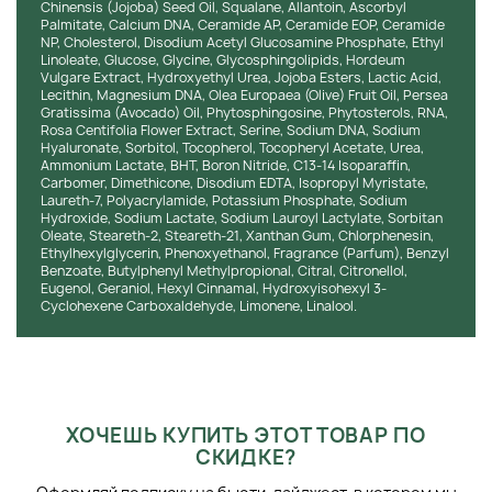
влагу и удерживают ее в роговом слое кожи.
Chinensis (Jojoba) Seed Oil, Squalane, Allantoin, Ascorbyl
Снижают ощущение стянутости и дискомфорта.
Palmitate, Calcium DNA, Ceramide AP, Ceramide EOP, Ceramide
NP, Cholesterol, Disodium Acetyl Glucosamine Phosphate, Ethyl
Повышают мягкость и гладкость поверхности.
Linoleate, Glucose, Glycine, Glycosphingolipids, Hordeum
Поддерживают защитные функции кожного барьера.
Vulgare Extract, Hydroxyethyl Urea, Jojoba Esters, Lactic Acid,
Lecithin, Magnesium DNA, Olea Europaea (Olive) Fruit Oil, Persea
Текстура и аромат:
Крем имеет легкую, но насыщенную
Gratissima (Avocado) Oil, Phytosphingosine, Phytosterols, RNA,
текстуру, которая равномерно распределяется по коже и
Rosa Centifolia Flower Extract, Serine, Sodium DNA, Sodium
Hyaluronate, Sorbitol, Tocopherol, Tocopheryl Acetate, Urea,
быстро впитывается без ощущения липкости. Средство
Ammonium Lactate, BHT, Boron Nitride, C13-14 Isoparaffin,
обеспечивает комфорт даже при многослойном уходе и
Carbomer, Dimethicone, Disodium EDTA, Isopropyl Myristate,
подходит для использования под макияж. Аромат
Laureth-7, Polyacrylamide, Potassium Phosphate, Sodium
деликатный, свежий, без резких парфюмерных акцентов.
Hydroxide, Sodium Lactate, Sodium Lauroyl Lactylate, Sorbitan
Oleate, Steareth-2, Steareth-21, Xanthan Gum, Chlorphenesin,
После нанесения кожа выглядит более гладкой, сияющей
Ethylhexylglycerin, Phenoxyethanol, Fragrance (Parfum), Benzyl
и глубоко увлажненной.
Benzoate, Butylphenyl Methylpropional, Citral, Citronellol,
Eugenol, Geraniol, Hexyl Cinnamal, Hydroxyisohexyl 3-
Состав:
Формула не содержит парабенов и агрессивных
Cyclohexene Carboxaldehyde, Limonene, Linalool.
сульфатов, подходит для регулярного применения.
Акцент сделан на энергетический увлажняющий крем с
липосомальной системой доставки активов. Комплекс
гиалуроновой кислоты, ДНК-компонента и пептидов
поддерживает гидробаланс и упругость кожи. Средство
обеспечивает интенсивное увлажнение без утяжеления и
ХОЧЕШЬ КУПИТЬ ЭТОТ ТОВАР ПО
ощущения перегрузки.
СКИДКЕ?