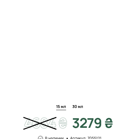
15 мл
30 мл
4684
₴
3279 ₴
В наличии
Артикул: 7055121