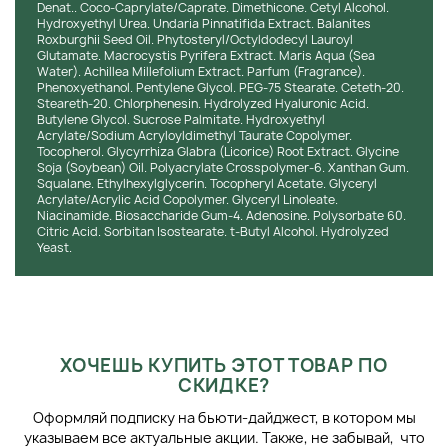
Ускоряет регенерацию тканей и их восстановление.
Denat.. Coco-Caprylate/Caprate. Dimethicone. Cetyl Alcohol.
Hydroxyethyl Urea. Undaria Pinnatifida Extract. Balanites
Активные компоненты:
Roxburghii Seed Oil. Phytosteryl/Octyldodecyl Lauroyl
Glutamate. Macrocystis Pyrifera Extract. Maris Aqua (Sea
Water). Achillea Millefolium Extract. Parfum (Fragrance).
Экстракт тысячелистника стимулирует клеточное
Phenoxyethanol. Pentylene Glycol. PEG-75 Stearate. Ceteth-20.
обновление;
Steareth-20. Chlorphenesin. Hydrolyzed Hyaluronic Acid.
Ультрафильтрат клеток коричневых водорослей;
Butylene Glycol. Sucrose Palmitate. Hydroxyethyl
Полисахариды кукурузы защищают от загрязнений и
Acrylate/Sodium Acryloyldimethyl Taurate Copolymer.
Tocopherol. Glycyrrhiza Glabra (Licorice) Root Extract. Glycine
тяжелых металлов.
Soja (Soybean) Oil. Polyacrylate Crosspolymer-6. Xanthan Gum.
Squalane. Ethylhexylglycerin. Tocopheryl Acetate. Glyceryl
Способ применения:
Acrylate/Acrylic Acid Copolymer. Glyceryl Linoleate.
Niacinamide. Biosaccharide Gum-4. Adenosine. Polysorbate 60.
Использовать утром и вечером, наносите на очищенное
Citric Acid. Sorbitan Isostearate. t-Butyl Alcohol. Hydrolyzed
лицо без макияжа утром перед солнцезащитным кремом
Yeast.
SPF50+ и вечером.
ХОЧЕШЬ КУПИТЬ ЭТОТ ТОВАР ПО
СКИДКЕ?
Оформляй подписку на бьюти-дайджест, в котором мы
указываем все актуальные акции. Также, не забывай, что