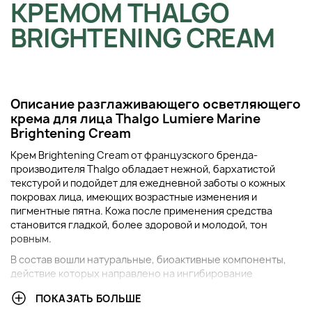
КРЕМОМ THALGO
BRIGHTENING CREAM
Описание разглаживающего осветляющего
крема для лица
Thalgo
Lumiere Marine
Brightening Cream
Крем Brightening Cream от французского бренда-
производителя Thalgo обладает нежной, бархатистой
текстурой и подойдет для ежедневной заботы о кожных
покровах лица, имеющих возрастные изменения и
пигментные пятна. Кожа после применения средства
становится гладкой, более здоровой и молодой, тон
ровным.
В состав вошли натуральные, биоактивные компоненты,
действие которых направлено на ингибирование
меланогенеза, защиту от экологических и окислительных
ПОКАЗАТЬ БОЛЬШЕ
стрессов, выравнивание тона, осветление дермы,