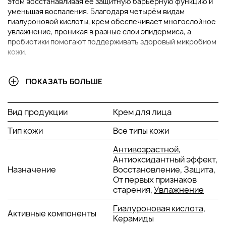
этом восстанавливая её защитную барьерную функцию и
уменьшая воспаления. Благодаря четырём видам
гиалуроновой кислоты, крем обеспечивает многослойное
увлажнение, проникая в разные слои эпидермиса, а
пробиотики помогают поддерживать здоровый микробиом
кожи.
ОСНОВНЫЕ ИНГРЕДИЕНТЫ И ИХ ПРЕИМУЩЕСТВА
ПОКАЗАТЬ БОЛЬШЕ
Гиалуроновая кислота
: Это мощный увлажнитель,
который способен удерживать влагу в коже,
Вид продукции
Крем для лица
обеспечивая долгосрочное увлажнение. Она
повышает упругость и эластичность кожи, что
Тип кожи
Все типы кожи
способствует уменьшению видимости тонких линий и
морщин.
Антивозрастной
,
Пробиотики (Ziga Bio GFF)
: Эти компоненты
Антиоксидантный эффект,
восстанавливают баланс микробиома кожи, что
Назначение
Восстановление, Защита,
помогает улучшить её защитные функции. Они также
От первых признаков
уменьшают воспаление, способствуя общему
старения,
Увлажнение
улучшению состояния кожи, особенно при
Гиалуроновая кислота
,
чувствительности и раздражениях.
Активные компоненты
Керамиды
Экстракт алоэ вера
: Алоэ вера известно своими