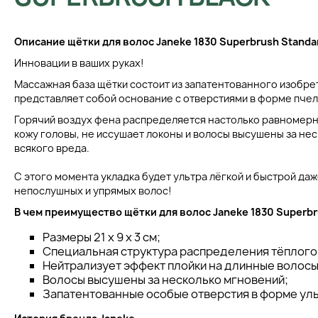
Описание щётки для волос Janeke 1830 Superbrush Standa
Инновации в ваших руках!
Массажная база щётки состоит из запатентованного изобре
представляет собой основание с отверстиями в форме пчел
Горячий воздух фена распределяется настолько равномерн
кожу головы, не иссушает локоны и волосы высушены за не
всякого вреда.
С этого момента укладка будет ультра лёгкой и быстрой да
непослушных и упрямых волос!
В чем преимущество щётки для волос Janeke 1830 Superb
Размеры 21 x 9 x 3 см;
Специальная структура распределения тёплого
Нейтрализует эффект плойки на длинные волосы
Волосы высушены за несколько мгновений;
Запатентованные особые отверстия в форме уль