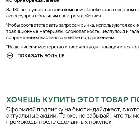
История бренда Janeke
За 180 лет существования компания Janeke стала лидером в
аксессуаров с большим спектром действия
Чтобы соответствовать запросам рынка, используются как 
традиционные материалы: слоновая кость, целлулоид и галат
современные:пластмасса и литьё под давлением.
"Наша миссия: мастерство и творчество,инновации и техно
наши товары, произведённые в Италии, только ручной работ
ПОКАЗАТЬ БОЛЬШЕ
неповторимый дизайн и высокое качество материалов. В по
компании, позволил нам укрепить внутренний рынок и значи
рубежом."
Janeke это ТЕНДЕНЦИЯ
Инновационные материалы, которые совмещают историю и 
Janeke. С помощью истории был рождён традиционный про
ХОЧЕШЬ КУПИТЬ ЭТОТ ТОВАР П
тенденциями.
Оформляй подписку на бьюти-дайджест, в кот
Janeke это КАЧЕСТВО
актуальные акции. Также, не забывай, что ты 
промокоды после сделанных покупок.
Линия, которая сочетает в себе элегантность и практичност
Janeke это ТЕХНОЛОГИЯ