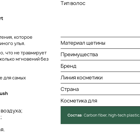
Тип волос
rt
тения, которое
Материал щетины
иного улья.
о, что не травмирует
Преимущества
сколько мгновений без
Бренд
Линия косметики
же для самых
Страна
rush
Косметика для
 воздуха;
Состав
: Сarbon fiber, high-tech plastic
;
я.