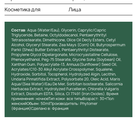
Олеиновая кислота обеспечивает правильный обмен
Косметика для
Лица
веществ и восстанавливает мембранную структуру
клеток, делая кожу более упругой, однородной и
стойкой к внешним раздражителям.
Гидролизованный альгин, полученный из мелких
Состав
: Aqua (Water/Eau), Glycerin, Caprylic/Capric
Triglyceride, Betaine, Octyldodecanol, Pentaerythrityl
бурых водорослей, обладает восстанавливающими и
Tetraisostearate, Dimethicone, Olice Oil Decly Esters, Cetyl
увлажняющими свойствами, раскрывает и очищает
Alcohol, Glyceryl Stearate, Zea Mays (Corn) Oil, Butyrospermum
поры, увеличивая проницаемость кожи для полезных
Parkii (Shea) Butter Extract, Pentaerythrityl Distearate,
минералов и микроэлементов.
Propylene Glycol Dipelargonate, Microcryastalline Cellulose,
Phenoxyethanol, Peg-75 Stearate, Glycine Soha (Soybean) Oil,
Способ применения:
Xanthan Gum, Polyacrylate-13, Annuus(Sunflower) Seed Oil,
Acrylates/C10-30 Alkyl Acrylate Crosspolymer, Squalene,
Наносить вечером на тщательно очищенную кожу кожу
Hydroxide, Sorbitol, Tocopherol, Hydrolyzed Algin, Lecithin,
Undaria Pinnatifida Extract, Polysorbate 20, Oleic Acid, Maris
лица.
Aqua/(Sea Water)/Eau De Mer, Sorbitan Isostearate, Salicornia
Herbacea Extract, Hydrolyzed Furcelleran, Chlorella Vulgaris
Extract, Disodium EDTA, Silica, CI 77491 (Iron Oxides). Время
применения: ночноеТип кожи: все типыВозраст: 30+Пол:
женскийОбъем: 50mlПроизводитель: Phytomer
(Франция)Сделано в: Франция