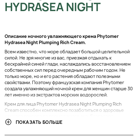
HYDRASEA NIGHT
Описание ночного увлажняющего крема Phytomer
Hydrasea Night Plumping Rich Cream.
Всем известно, что море обладает большой целительной
силой. Не зря многие из вас, приезжая отдыхать к
бескрайней синей глади, наслаждались восстановлением
собственных сил перед очередным рабочим годом. Не
только море, но и его растения обладают полезными
свойствами. Поэтому французская компания Phytomer
создала увлажняющий ночной крем для женщин старше 30
лет именно из экстрактов морских водорослей.
Крем для лица Phytomer Hydrasea Night Plumping Rich
Сream способен комплексно позаботиться о здоровье
кожного покрова во время вашего сна. Благодаря
ПОКАЗАТЬ БОЛЬШЕ
комплексу активных ингредиентов из морских
концентратов Oligofurcellaran и Hydrafusion средство
помогает раскрыть поры и увеличить проницаемость