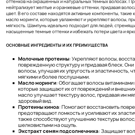
оттенков на окрашенных и натуральных темных волосах. П
нейтрализует желтые и оранжевые оттенки, придавая воло
цвет. В его составе находятся активные компоненты, такие
масло моринги, которые увлажняют и укрепляют волосы, при
мягкость. Шампунь идеально подходит для людей, стремящ
насыщенные темные оттенки и избежать потери цвета и ярк
ОСНОВНЫЕ ИНГРЕДИЕНТЫ И ИХ ПРЕИМУЩЕСТВА
Молочные протеины
: Укрепляют волосы, восст
поврежденную структуру и придавая блеск. Они
волосы, улучшая их упругость и эластичность, 
мягкими и более послушными.
Масло моринги
: Обогащает волосы витаминами 
которые защищают их от повреждений и внешних
масло улучшает текстуру волос, придавая им мя
здоровый вид.
Протеины киноа
: Помогают восстановить повр
предотвращают ломкость и усиливают их эласти
также способствуют улучшению текстуры волос, 
шелковистыми на ощупь.
Экстракт семян подсолнечника
: Защищает во