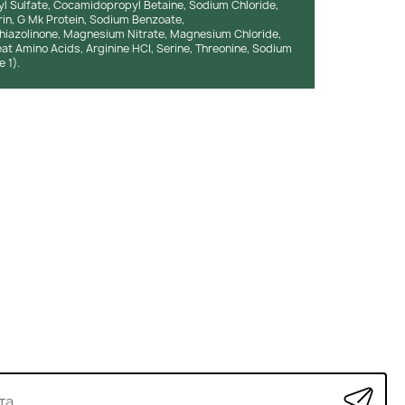
l Sulfate, Cocamidopropyl Betaine, Sodium Chloride,
rin, G Mk Protein, Sodium Benzoate,
thiazolinone, Magnesium Nitrate, Magnesium Chloride,
at Amino Acids, Arginine HCI, Serine, Threonine, Sodium
 1).