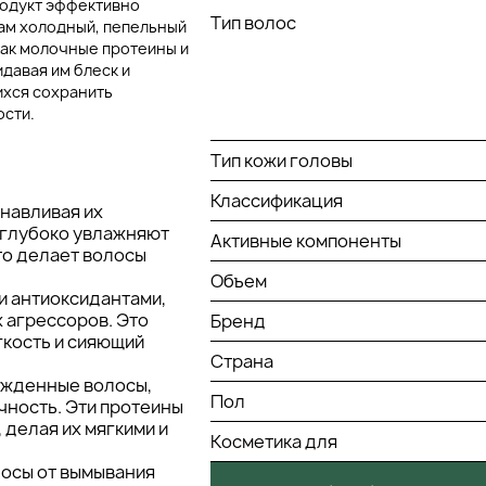
родукт эффективно
Тип волос
сам холодный, пепельный
 как молочные протеины и
давая им блеск и
ихся сохранить
ости.
Тип кожи головы
Классификация
анавливая их
 глубоко увлажняют
Активные компоненты
что делает волосы
Объем
и антиоксидантами,
 агрессоров. Это
Бренд
гкость и сияющий
Страна
ежденные волосы,
Пол
чность. Эти протеины
делая их мягкими и
Косметика для
лосы от вымывания