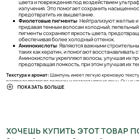
цвета и повреждения под воздействием ультра
излучения. Это помогает сохранить насыщеннос
предотвратить их выцветание.
Фиолетовые пигменты
: Нейтрализуют желтые и
придавая темным волосам холодный, пепельный 
пигменты сохраняют яркость цвета, предотвращ
обеспечивая более холодный оттенок.
Аминокислоты
: Являются важными строительны
таких как кератин, и помогают восстанавливать 
Аминокислоты укрепляют волосы, улучшая их пр
предотвращая ломкость, при этом улучшая их те
Текстура и аромат:
Шампунь имеет легкую кремовую текстур
распределяется по волосам и создает мягкую пену. Он не у
ПОКАЗАТЬ БОЛЬШЕ
оставляя их свежими и мягкими на ощупь. Аромат шампуня н
легкими цветочными нотками, который оставляет ощущение 
Состав
: Шампунь не содержит парабенов, сульфатов и дру
химических веществ, что делает его безопасным для регул
Его мягкая формула эффективно очищает волосы, не наруш
и не вызывая раздражений. Продукт подходит для всех типо
чувствительные, и помогает поддерживать их здоровье и у
ХОЧЕШЬ КУПИТЬ ЭТОТ ТОВАР П