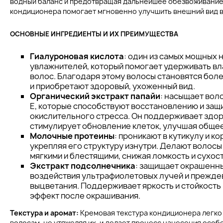
водный баланс и предотвращая дальнейшее обезвоживание
кондиционера помогает мгновенно улучшить внешний вид в
ОСНОВНЫЕ ИНГРЕДИЕНТЫ И ИХ ПРЕИМУЩЕСТВА
Гиалуроновая кислота
: один из самых мощных 
увлажнителей, который помогает удерживать вла
волос. Благодаря этому волосы становятся бол
и приобретают здоровый, ухоженный вид.
Органический экстракт папайи
: насыщает воло
E, которые способствуют восстановлению и защи
окислительного стресса. Он поддерживает здор
стимулирует обновление клеток, улучшая общее
Молочные протеины
: проникают в кутикулу и к
укрепляя его структуру изнутри. Делают волосы
мягкими и блестящими, снижая ломкость и сухост
Экстракт подсолнечника
: защищает окрашенн
воздействия ультрафиолетовых лучей и прежд
выцветания. Поддерживает яркость и стойкость
эффект после окрашивания.
Текстура и аромат:
Кремовая текстура кондиционера легко
волосам, не утяжеляя их, и делает процесс нанесения осо