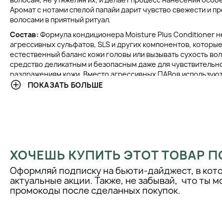
Аромат с нотами спелой папайи дарит чувство свежести и п
волосами в приятный ритуал.
Состав:
Формула кондиционера Moisture Plus Conditioner 
агрессивных сульфатов, SLS и других компонентов, которы
естественный баланс кожи головы или вызывать сухость вол
средство деликатным и безопасным даже для чувствительно
раздражениям кожи. Вместо агрессивных ПАВов использую
ухаживающие ингредиенты, а основу составляют натуральн
ПОКАЗАТЬ БОЛЬШЕ
увлажнители и протеины, которые активно восстанавливают 
КЛИНИЧЕСКИЕ РЕЗУЛЬТАТЫ
На данный момент официальной информации о проведении 
исследований кондиционера Moisture Plus Conditioner в от
ХОЧЕШЬ КУПИТЬ ЭТОТ ТОВАР П
представлено. Однако эффективность продукта основана 
составе, включающем высокоактивные увлажняющие и вос
Оформляй подписку на бьюти-дайджест, в кот
компоненты. В формуле использованы гиалуроновая кислот
актуальные акции. Также, не забывай, что ты 
экстракт папайи и молочные протеины — ингредиенты, шир
промокоды после сделанных покупок.
профессиональной косметологии и доказавшие свою резуль
сухими и повреждёнными волосами. Их комплексное действ
интенсивное увлажнение, питание и защиту волос без необ