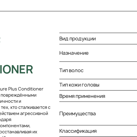
С
Вид продукции
Назначение
TIONER
Тип волос
Тип кожи головы
re Plus Conditioner
и повреждёнными
Время применения
ичности и
ех, кто сталкивается с
Преимущества
действием агрессивной
одаря
компонентами,
Классификация
осстанавливая их