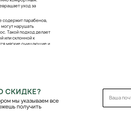
ревращает уход за
не содержит парабенов,
е могут нарушать
ос. Такой подход делает
й или склонной к
тся мягкие очищающие и
ые экстракты,
и питают волосы.
клинических
крытых источниках не
О СКИДКЕ?
на научно обоснованном
станавливающие
ором мы указываем все
а, органический
можешь получить
око применяемые в
тативность в уходе за
ие обеспечивает
ходимости в