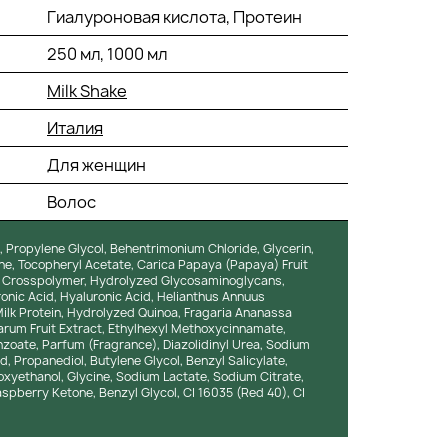
Гиалуроновая кислота, Протеин
250 мл, 1000 мл
Milk Shake
Италия
Для женщин
Волос
, Propylene Glycol, Behentrimonium Chloride, Glycerin,
e, Tocopheryl Acetate, Carica Papaya (Papaya) Fruit
e Crosspolymer, Hydrolyzed Glycosaminoglycans,
nic Acid, Hyaluronic Acid, Helianthus Annuus
ilk Protein, Hydrolyzed Quinoa, Fragaria Ananassa
arum Fruit Extract, Ethylhexyl Methoxycinnamate,
oate, Parfum (Fragrance), Diazolidinyl Urea, Sodium
, Propanediol, Butylene Glycol, Benzyl Salicylate,
noxyethanol, Glycine, Sodium Lactate, Sodium Citrate,
aspberry Ketone, Benzyl Glycol, CI 16035 (Red 40), CI