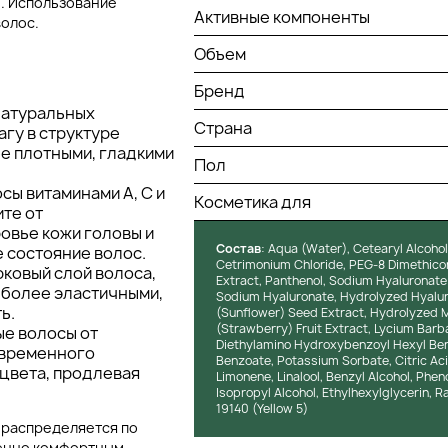
. Использование
Активные компоненты
олос.
Объем
Бренд
натуральных
Страна
гу в структуре
ее плотными, гладкими
Пол
сы витаминами A, C и
Косметика для
те от
овье кожи головы и
Состав
: Aqua (Water), Cetearyl Alcohol
 состояние волос.
Cetrimonium Chloride, PEG-8 Dimethicon
орковый слой волоса,
Extract, Panthenol, Sodium Hyaluronat
 более эластичными,
Sodium Hyaluronate, Hydrolyzed Hyaluro
ь.
(Sunflower) Seed Extract, Hydrolyzed M
(Strawberry) Fruit Extract, Lycium Barb
ые волосы от
Diethylamino Hydroxybenzoyl Hexyl Benz
евременного
Benzoate, Potassium Sorbate, Citric Acid
 цвета, продлевая
Limonene, Linalool, Benzyl Alcohol, Phe
Isopropyl Alcohol, Ethylhexylglycerin, R
19140 (Yellow 5)
 распределяется по
бенно комфортным.