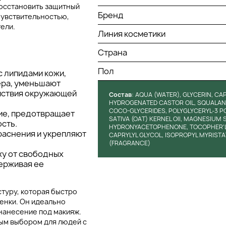
восстановить защитный
Бренд
чувствительностью,
ели.
Линия косметики
Страна
Пол
 липидами кожи,
ера, уменьшают
йствия окружающей
Состав
: AQUA (WATER), GLYCERIN, CA
HYDROGENATED CASTOR OIL, SQUALAN
COCO-GLYCERIDES, POLYGLYCERYL-3 PO
ие, предотвращает
SATIVA (OAT) KERNEL Oll, MAGNESIUM
сть.
HYDRONYACETOPHENONE, TOCOPHER'L A
раснения и укрепляют
CAPRYLYL GLYCOL, ISOPROPYL MYRIST
(FRAGRANCE)
у от свободных
ерживая ее
туру, которая быстро
ленки. Он идеально
 нанесение под макияж.
ным выбором для людей с