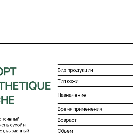
ОРТ
Вид продукции
Тип кожи
STHETIQUE
Назначение
CHE
Время применения
тенсивный
Возраст
чень сухой и
Объем
рт, вызванный