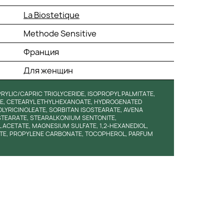
La Biostetique
Methode Sensitive
Франция
Для женщин
PRYLIC/CAPRIC TRIGLYCERIDE, ISOPROPYL PALMITATE,
E, CETEARYL ETHYLHEXANOATE, HYDROGENATED
LYRICINOLEATE, SORBITAN ISOSTEARATE, AVENA
 STEARATE, STEARALKONIUM SENTONITE,
CETATE, MAGNESIUM SULFATE, 1,2-HEXANEDIOL,
ATE, PROPYLENE CARBONATE, TOCOPHEROL, PARFUM