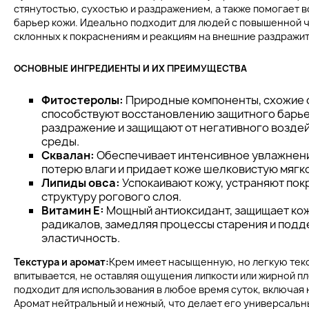
стянутостью, сухостью и раздражением, а также помогает 
барьер кожи. Идеально подходит для людей с повышенной 
склонных к покраснениям и реакциям на внешние раздражит
ОСНОВНЫЕ ИНГРЕДИЕНТЫ И ИХ ПРЕИМУЩЕСТВА
Фитостеролы:
Природные компоненты, схожие с
способствуют восстановлению защитного барь
раздражение и защищают от негативного возде
среды.
Сквалан:
Обеспечивает интенсивное увлажнен
потерю влаги и придает коже шелковистую мягко
Липиды овса:
Успокаивают кожу, устраняют пок
структуру рогового слоя.
Витамин E:
Мощный антиоксидант, защищает кож
радикалов, замедляя процессы старения и подд
эластичность.
Текстура и аромат:
Крем имеет насыщенную, но легкую текс
впитывается, не оставляя ощущения липкости или жирной п
подходит для использования в любое время суток, включая
Аромат нейтральный и нежный, что делает его универсаль