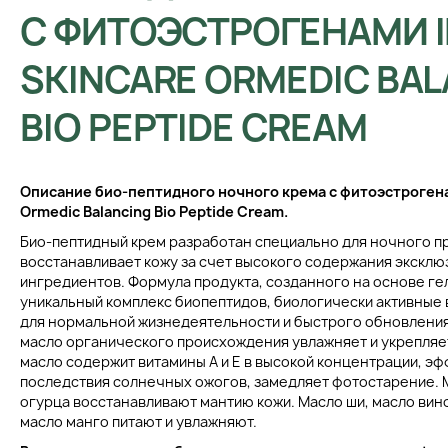
С ФИТОЭСТРОГЕНАМИ 
SKINCARE ORMEDIC BA
BIO PEPTIDE CREAM
Описание био-пептидного ночного крема с фитоэстрогена
Ormedic Balancing Bio Peptide Cream.
Био-пептидный крем разработан специально для ночного 
восстанавливает кожу за счет высокого содержания экскл
ингредиентов. Формула продукта, созданного на основе ге
уникальный комплекс биопептидов, биологически активные
для нормальной жизнедеятельности и быстрого обновления
масло органического происхождения увлажняет и укрепляе
масло содержит витамины А и Е в высокой концентрации, э
последствия солнечных ожогов, замедляет фотостарение. 
огурца восстанавливают мантию кожи. Масло ши, масло вин
масло манго питают и увлажняют.