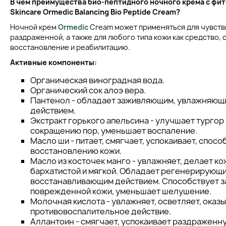
В чем преимущества
био-пептидного ночного крема с фи
Skincare Ormedic Balancing Bio Peptide Cream?
Ночной крем
Ormedic
Cream может применяться для чувств
раздраженной, а также для любого типа кожи как средство
восстановление и реабилитацию.
Активные компоненты:
Органическая виноградная вода.
Органический сок алоэ вера.
Пантенол - обладает заживляющим, увлажняющ
действием.
Экстракт горького апельсина - улучшает тургор
сокращению пор, уменьшает воспаление.
Масло ши - питает, смягчает, успокаивает, спосо
восстановлению кожи.
Масло из косточек манго - увлажняет, делает ко
бархатистой и мягкой. Обладает регенерирующи
восстанавливающим действием. Способствует 
поврежденной кожи, уменьшает шелушение.
Молочная кислота - увлажняет, осветляет, оказ
противовоспалительное действие.
Аллантоин - смягчает, успокаивает раздраженну