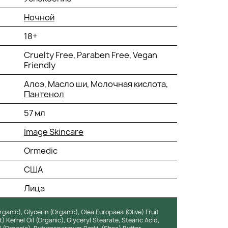
Ночной
18+
Cruelty Free, Paraben Free, Vegan
Friendly
Алоэ, Масло ши, Молочная кислота,
Пантенол
57 мл
Image Skincare
Ormedic
США
Лица
ganic), Glycerin (Organic), Olea Europaea (Olive) Fruit
) Kernel Oil (Organic), Glyceryl Stearate, Stearic Acid,