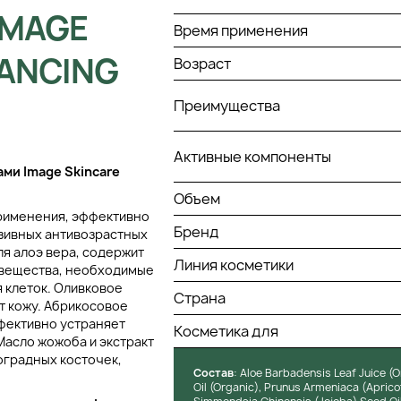
IMAGE
Время применения
LANCING
Возраст
Преимущества
Активные компоненты
ми Image Skincare
Объем
применения, эффективно
Бренд
юзивных антивозрастных
ля алоэ вера, содержит
Линия косметики
 вещества, необходимые
 клеток. Оливковое
Страна
т кожу. Абрикосовое
ффективно устраняет
Косметика для
Масло жожоба и экстракт
оградных косточек,
Состав
: Aloe Barbadensis Leaf Juice (Or
Oil (Organic), Prunus Armeniaca (Apricot