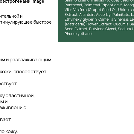
Simmondsia Chinensis (Jojoba) Seed Oil
тоэстрогенами
Image
Panthenol, Palmitoyl Tripeptide-5, Mang
Vitis Vinifera (Grape) Seed Oil, Ubiquin
Extract, Allantoin, Ascorbyl Palmitate, 
ительной и
Ethylhexylglycerin, Camellia Sinensis L
, стимулирующее быстрое
(Matricaria) Flower Extract, Cucumis Sat
Seed Extract, Butylene Glycol, Sodium H
Phenoxyethanol.
им и разглаживающим
 кожи, способствует
бствует
жу эластичной,
м и
заживлению
ывает
ю кожу.