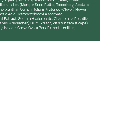
 (Organic), Butyrospermum Parkii (Shea) Butter,
ifera Indica (Mango) Seed Butter, Tocopheryl Acetate,
one, Xanthan Gum, Trifolium Pratense (Clover) Flower
Lactic Acid, Tetrahexyldecyl Ascorbate,
eaf Extract, Sodium Hyaluronate, Chamomilla Recutita
ivus (Cucumber) Fruit Extract, Vitis Vinifera (Grape)
ydroxide, Carya Ovata Bark Extract, Lecithin,