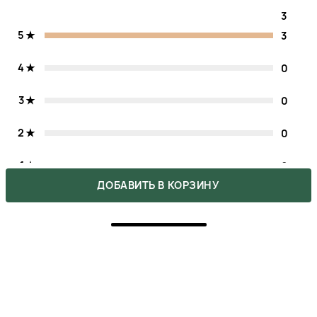
3
5
3
4
0
3
0
2
0
1
0
ДОБАВИТЬ В КОРЗИНУ
Напишите свое мнение о товаре.
Сделайте выбор других покупателей легче.
НАПИСАТЬ ОТЗЫВ