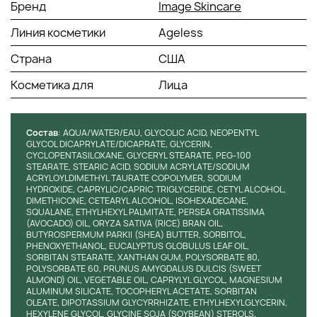
Бренд
Image Skincare
Витамины А и Е – омолаживание, антиоксидантная
защита.
Линия косметики
Ageless
Соевое масло – питание и увлажнение.
Масло ши – активизация выработки коллагена,
Страна
США
смягчение и увлажнение.
Косметика для
Экстракт солодки – уменьшение отеков и
Лица
раздражений, антивозрастное воздействие.
Способ применения:
Состав
: AQUA/WATER/EAU, GLYCOLIC ACID, NEOPENTYL
Омолаживающий крем предназначен для ночного питания
GLYCOL DICAPRYLATE/DICAPRATE, GLYCERIN,
CYCLOPENTASILOXANE, GLYCERYL STEARATE, PEG-100
кожи. Наносится на предварительно очищенное лицо
STEARATE, STEARIC ACID, SODIUM ACRYLATE/SODIUM
равномерным тонким слоем.
ACRYLOYLDIMETHYL TAURATE COPOLYMER, SODIUM
HYDROXIDE, CAPRYLIC/CAPRIC TRIGLYCERIDE, CETYL ALCOHOL,
DIMETHICONE, CETEARYL ALCOHOL, ISOHEXADECANE,
SQUALANE, ETHYLHEXYL PALMITATE, PERSEA GRATISSIMA
(AVOCADO) OIL, ORYZA SATIVA (RICE) BRAN OIL,
BUTYROSPERMUM PARKII (SHEA) BUTTER, SORBITOL,
PHENOXYETHANOL, EUCALYPTUS GLOBULUS LEAF OIL,
SORBITAN STEARATE, XANTHAN GUM, POLYSORBATE 80,
POLYSORBATE 60, PRUNUS AMYGDALUS DULCIS (SWEET
ALMOND) OIL, VEGETABLE OIL, CAPRYLYL GLYCOL, MAGNESIUM
ALUMINUM SILICATE, TOCOPHERYL ACETATE, SORBITAN
OLEATE, DIPOTASSIUM GLYCYRRHIZATE, ETHYLHEXYLGLYCERIN,
HEXYLENE GLYCOL, GLYCINE SOJA (SOYBEAN) STEROLS,