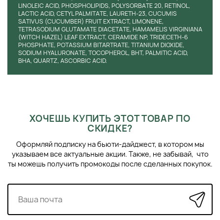
LINOLEIC ACID, PHOSPHOLIPIDS, POLYSORBATE 20, RETINOL,
LACTIC ACID, CETYL PALMITATE, LAURETH-23, CUCUMIS
SATIVUS (CUCUMBER) FRUIT EXTRACT, LIMONENE,
TETRASODIUM GLUTAMATE DIACETATE, HAMAMELIS VIRGINIANA
(WITCH HAZEL) LEAF EXTRACT, CERAMIDE NP, TRIDECETH-6
PHOSPHATE, POTASSIUM BITARTRATE, TITANIUM DIOXIDE,
SODIUM HYALURONATE, TOCOPHEROL, BHT, PALMITIC ACID,
BHA, QUARTZ, ASCORBIC ACID.
ХОЧЕШЬ КУПИТЬ ЭТОТ ТОВАР ПО
СКИДКЕ?
Оформляй подписку на бьюти-дайджест, в котором мы
указываем все актуальные акции. Также, не забывай, что
ты можешь получить промокоды после сделанных покупок.