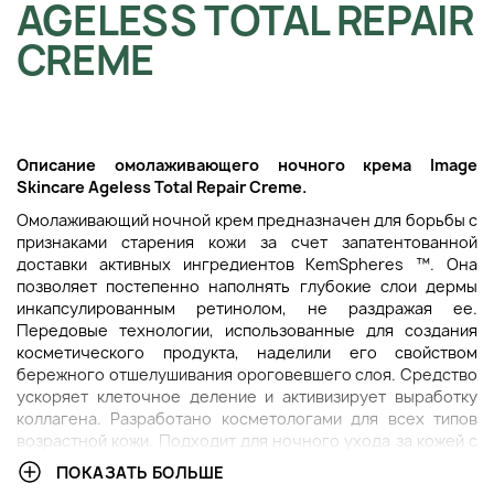
AGELESS TOTAL REPAIR
CREME
Описание
омолаживающего
ночного крема Image
Skincare Ageless Total Repair Creme.
Омолаживающий ночной крем предназначен для борьбы с
признаками старения кожи за счет запатентованной
доставки активных ингредиентов KemSpheres ™. Она
позволяет постепенно наполнять глубокие слои дермы
инкапсулированным ретинолом, не раздражая ее.
Передовые технологии, использованные для создания
косметического продукта, наделили его свойством
бережного отшелушивания ороговевшего слоя. Средство
ускоряет клеточное деление и активизирует выработку
коллагена. Разработано косметологами для всех типов
возрастной кожи. Подходит для ночного ухода за кожей с
несовершенствами, жирной и поврежденной солнцем.
ПОКАЗАТЬ БОЛЬШЕ