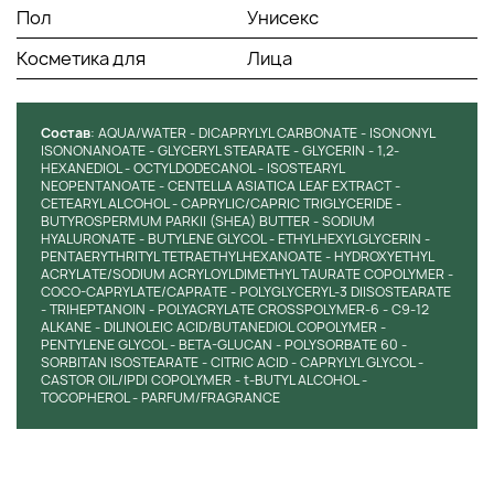
удерживает воду, он увлажняет и уплотняет кожу;
Пол
Унисекс
Масло ши - богато жирными кислотами, поэтому
питает кожу и придает ей комфорт и мягкость;
Косметика для
Лица
Бета-глюкан - не только увлажняет, но и успокаивает
кожу и уменьшает покраснения.
Состав
: AQUA/WATER - DICAPRYLYL CARBONATE - ISONONYL
СПОСОБ ПРИМЕНЕНИЯ:
ISONONANOATE - GLYCERYL STEARATE - GLYCERIN - 1,2-
HEXANEDIOL - OCTYLDODECANOL - ISOSTEARYL
NEOPENTANOATE - CENTELLA ASIATICA LEAF EXTRACT -
Нанесите небольшое количество крема на чистую и сухую
CETEARYL ALCOHOL - CAPRYLIC/CAPRIC TRIGLYCERIDE -
кожу лица, аккуратно массируя до полного впитывания.
BUTYROSPERMUM PARKII (SHEA) BUTTER - SODIUM
HYALURONATE - BUTYLENE GLYCOL - ETHYLHEXYLGLYCERIN -
Рекомендуется использовать утром перед нанесением
PENTAERYTHRITYL TETRAETHYLHEXANOATE - HYDROXYETHYL
макияжа. Также можно использовать в вечернем уходе.
ACRYLATE/SODIUM ACRYLOYLDIMETHYL TAURATE COPOLYMER -
COCO-CAPRYLATE/CAPRATE - POLYGLYCERYL-3 DIISOSTEARATE
- TRIHEPTANOIN - POLYACRYLATE CROSSPOLYMER-6 - C9-12
ALKANE - DILINOLEIC ACID/BUTANEDIOL COPOLYMER -
PENTYLENE GLYCOL - BETA-GLUCAN - POLYSORBATE 60 -
SORBITAN ISOSTEARATE - CITRIC ACID - CAPRYLYL GLYCOL -
CASTOR OIL/IPDI COPOLYMER - t-BUTYL ALCOHOL -
TOCOPHEROL - PARFUM/FRAGRANCE