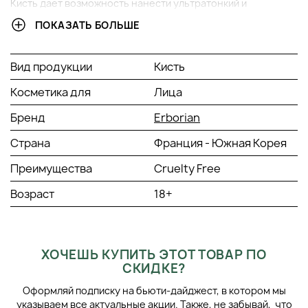
Кисть дает возможность нанести ультратонкий и
невесомый слой макияжа, как если бы его не было бы
ПОКАЗАТЬ БОЛЬШЕ
совсем.
Для чего предназначен данный продукт?
Вид продукции
Кисть
Универсальный инструмент для нанесения тона и
коррекции лица.
Косметика для
Лица
Инструкция по применению
Бренд
Erborian
Используйте кисть от
Erborian
для нанесения своего
косметического средства. После применения очистите
Страна
Франция - Южная Корея
кисть с мылом и дайте высохнуть естественным путем.
Преимущества
Cruelty Free
Возраст
18+
ХОЧЕШЬ КУПИТЬ ЭТОТ ТОВАР ПО
СКИДКЕ?
Оформляй подписку на бьюти-дайджест, в котором мы
указываем все актуальные акции. Также, не забывай, что