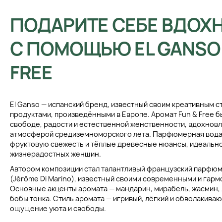
ПОДАРИТЕ СЕБЕ ВДОХ
С ПОМОЩЬЮ EL GANSO 
FREE
El Ganso — испанский бренд, известный своим креативным 
продуктами, произведёнными в Европе. Аромат Fun & Free б
свободе, радости и естественной женственности, вдохнов
атмосферой средиземноморского лета. Парфюмерная вода 
фруктовую свежесть и тёплые древесные нюансы, идеально
жизнерадостных женщин.
Автором композиции стал талантливый французский парфю
(Jérôme Di Marino), известный своими современными и гар
Основные акценты аромата — мандарин, мирабель, жасмин, 
бобы тонка. Стиль аромата — игривый, лёгкий и обволакив
ощущение уюта и свободы.