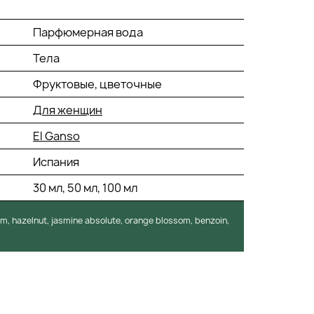
Парфюмерная вода
Тела
Фруктовые, цветочные
Для женщин
El Ganso
Испания
30 мл, 50 мл, 100 мл
um, hazelnut, jasmine absolute, orange blossom, benzoin,