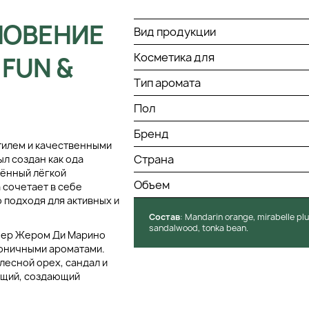
НОВЕНИЕ
Вид продукции
Косметика для
FUN &
Тип аромата
Пол
Бренд
стилем и качественными
Страна
ыл создан как ода
лённый лёгкой
Объем
сочетает в себе
 подходя для активных и
Состав
: Mandarin orange, mirabelle pl
sandalwood, tonka bean.
мер Жером Ди Марино
моничными ароматами.
лесной орех, сандал и
ающий, создающий