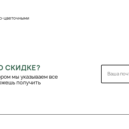
ово-цветочными
е лёгкости и внутренней
 ароматов с древесно-
едпочитающим свежие,
ования весной и летом.
еренный и мягкий, не
ремился передать
ом и ароматами
О СКИДКЕ?
ором мы указываем все
можешь получить
 Free окутывает
вой сладостью
ние и придают
 привлекает внимание,
рытия аромат
переходя к «сердцу»