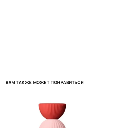
композиции. Здесь доминируют цветок апельсин
тёплый лесной орех. Эта часть формирует осно
парфюма — женственное, нежное и слегка гурма
Базовые ноты:
В финале аромат погружается в
глубину базовых нот: бензоина, сандалового дер
Они добавляют композиции стойкость, утончённ
сладость. Этот шлейф придаёт образу завершё
комфорта на весь день.
Постепенное раскрытие:
Fun & Free плавно пе
фруктового старта к цветочно-ореховому сердц
древесному завершению. Аромат словно развив
настроением, становясь более интимным и тёплы
Такая эволюция делает его идеальным спутник
носки и особых моментов.
ВАМ ТАКЖЕ МОЖЕТ ПОНРАВИТЬСЯ
РЕКОМЕНДАЦИИ ПО ИСПОЛЬЗОВАНИЮ
Как правильно наносить:
Fun & Free лучше все
очищенную и увлажнённую кожу сразу после ду
закрепить аромат и продлить его стойкость. Ос
нанесения — зоны с повышенной циркуляцией кро
внутренняя сторона локтей, шея, за ушами и под