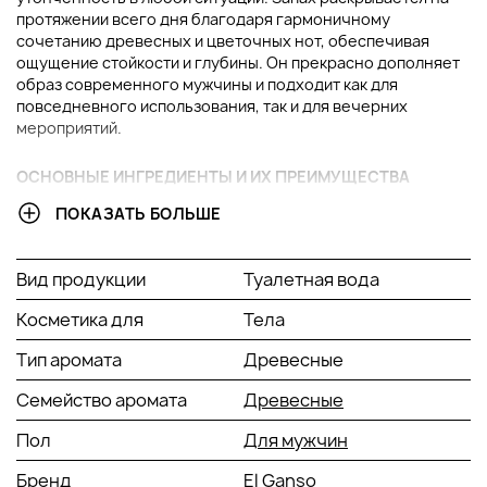
протяжении всего дня благодаря гармоничному
сочетанию древесных и цветочных нот, обеспечивая
ощущение стойкости и глубины. Он прекрасно дополняет
образ современного мужчины и подходит как для
повседневного использования, так и для вечерних
мероприятий.
ОСНОВНЫЕ ИНГРЕДИЕНТЫ И ИХ ПРЕИМУЩЕСТВА
ПОКАЗАТЬ БОЛЬШЕ
Ирис:
Этот компонент придаёт лёгкость и мягкость,
создавая пудровый оттенок, который гармонично
смягчает древесные аккорды.
Вид продукции
Туалетная вода
Сандаловое дерево:
Обеспечивает насыщенные
древесные ноты, добавляя теплоту и стойкость, что
Косметика для
Тела
делает его глубже и насыщеннее.
Древесные аккорды:
Завершают композицию,
Тип аромата
Древесные
придавая ей мужественность и подчеркивая силу и
Семейство аромата
Древесные
уверенность владельца. Древесный аромат это
основа, на которой строится вся композиция.
Пол
Для мужчин
Текстура и аромат:
Bravo Monsieur El Ganso обладает
Бренд
El Ganso
лёгкой текстурой, которая быстро впитывается в кожу, не