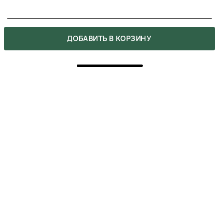
5
ДОБАВИТЬ В КОРЗИНУ
ПОКУПКА ПОДТВЕРЖДЕНА
Чудовий аромат. Мега стійка. Для любителів
дерев'янок із сандалом та прянощі зайде на ура.
Ціна та якість відмінні. Схожий на Santal 33.
ЮЛІЯ
7 октября 2025
ОТВЕТИТЬ
5
ПОКУПКА ПОДТВЕРЖДЕНА