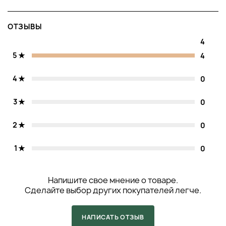
поможет парфюму оставаться на коже дольше и
раскрываться постепенно.
ОТЗЫВЫ
СОВЕТЫ ПРОФЕССИОНАЛОВ
4
5
4
Максимизация эффекта:
Наносите на влажную кожу,
чтобы ноты раскрывались интенсивнее и
4
0
сохранялись на протяжении всего дня. Это усилит
стойкость и сделает его более насыщенным.
Комбинирование с другими продуктами:
3
0
Используйте вместе с нейтральными уходовыми
средствами, чтобы избежать смешения запахов. Для
2
0
продления стойкости можно сочетать его с гелем
для душа или лосьоном из той же серии.
1
0
Особые рекомендации:
Не распыляйте на
деликатные ткани, такие как шёлк, чтобы избежать
повреждений материала.
Напишите свое мнение о товаре.
Сделайте выбор других покупателей легче.
ПОЛЕЗНО ЗНАТЬ
Сертификаты и награды:
На данный момент Bravo
НАПИСАТЬ ОТЗЫВ