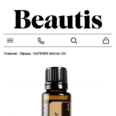
Главная
-
Эфиры
-
DoTERRA Vetiver Oil