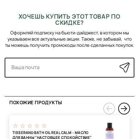
Наружное применение
: Нанесите одну или две капли
масла на выбранный участок кожи. Разбавьте во
фракционированном кокосовом масле doTERRA, чтобы
ХОЧЕШЬ КУПИТЬ ЭТОТ ТОВАР ПО
снизить чувствительность кожи.
СКИДКЕ?
Возможна кожная реакция. Хранить в недоступном для
Оформляй подписку на бьюти-дайджест, в котором мы
детей месте. Беременным, кормящим и людям,
указываем все актуальные акции. Также, не забывай, что
находящимся под наблюдением врача, необходимо
ты можешь получить промокоды после сделанных покупок.
проконсультироваться со своим лечащим врачом.
Избегайте попадания в глаза, уши и на чувствительные
участки кожи.
ПОХОЖИЕ ПРОДУКТЫ
›
‹
TISSERAND BATH OIL REAL CALM - МАСЛО
ДЛЯ ВАННЫ "НАСТОЯЩЕЕ СПОКОЙСТВИЕ"