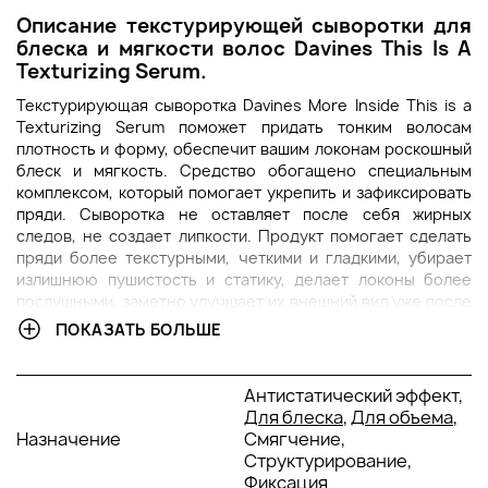
Описание т
екстурирующей сыворотки для
блеска и мягкости волос
Davines This Is A
Texturizing Serum
.
Текстурирующая сыворотка Davines More Inside This is a
Texturizing Serum поможет придать тонким волосам
плотность и форму, обеспечит вашим локонам роскошный
блеск и мягкость. Средство обогащено специальным
комплексом, который помогает укрепить и зафиксировать
пряди. Сыворотка не оставляет после себя жирных
следов, не создает липкости. Продукт помогает сделать
пряди более текстурными, четкими и гладкими, убирает
излишнюю пушистость и статику, делает локоны более
послушными, заметно улучшает их внешний вид уже после
первого применения.
ПОКАЗАТЬ БОЛЬШЕ
В чем преимущество
т
екстурирующей
сыворотки
Texturizing Serum
Davines?
Антистатический эффект,
Текстурирующая сыворотка подходит для всех типов
Для блеска
,
Для объема
,
волос, но особенно рекомендована для тонких и
Назначение
Смягчение,
нормальных. Комплекс аминокислот в составе средства
Структурирование,
помогает насытить локоны полезными витаминами,
Фиксация