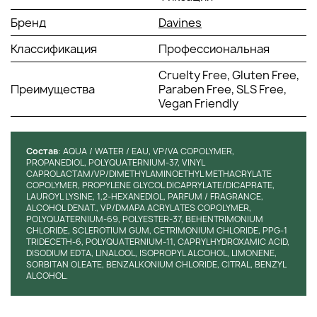
укрепить и восстановить их.
Бренд
Davines
Способ применения
т
екстурирующей
сыворотки
Davines
Texturizing Serum
:
Классификация
Профессиональная
Наносить на подсушенные полотенцем волосы,
Cruelty Free, Gluten Free,
распределять по всей длине, особое внимание уделяя
Преимущества
Paraben Free, SLS Free,
кончикам. Высушить.
Vegan Friendly
Состав
: AQUA / WATER / EAU, VP/VA COPOLYMER,
PROPANEDIOL, POLYQUATERNIUM-37, VINYL
CAPROLACTAM/VP/DIMETHYLAMINOETHYL METHACRYLATE
COPOLYMER, PROPYLENE GLYCOL DICAPRYLATE/DICAPRATE,
LAUROYL LYSINE, 1,2-HEXANEDIOL, PARFUM / FRAGRANCE,
ALCOHOL DENAT., VP/DMAPA ACRYLATES COPOLYMER,
POLYQUATERNIUM-69, POLYESTER-37, BEHENTRIMONIUM
CHLORIDE, SCLEROTIUM GUM, CETRIMONIUM CHLORIDE, PPG-1
TRIDECETH-6, POLYQUATERNIUM-11, CAPRYLHYDROXAMIC ACID,
DISODIUM EDTA, LINALOOL, ISOPROPYL ALCOHOL, LIMONENE,
SORBITAN OLEATE, BENZALKONIUM CHLORIDE, CITRAL, BENZYL
ALCOHOL.