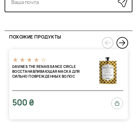
структуру волос и обеспечить мгновенное увлажнение и
питание. После этого тщательно смойте маску большим
количеством теплой воды, чтобы полностью удалить
остатки продукта. Регулярное использование маски
поможет поддерживать волосы в здоровом и увлажненном
состоянии.
ПОХОЖИЕ ПРОДУКТЫ
›
‹
DAVINES THE RENAISSANCE CIRCLE
ВОССТАНАВЛИВАЮЩАЯ МАСКА ДЛЯ
СИЛЬНО ПОВРЕЖДЕННЫХ ВОЛОС
500 ₴