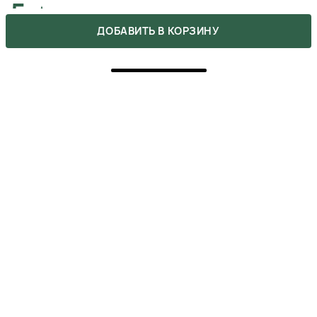
5
ДОБАВИТЬ В КОРЗИНУ
ПОКУПКА ПОДТВЕРЖДЕНА
Для мого волося це супер-штучка! Маска гарно
зволожує та відновлює волосся))
ЛЮБОВ ТИХОМИРОВА
17 августа 2024
ОТВЕТИТЬ
5
ПОКУПКА ПОДТВЕРЖДЕНА
Органіка це добра штука , масочки то це то шо надо,
моє волосся потрапило до раю, ви найкращіііі, як я
вас люблю!!!