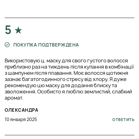
5
ПОКУПКА ПОДТВЕРЖДЕНА
Використовую ц. маску для свого густого волосся
приблизно раз на тиждень після купання в комбінації
з шампунем після плавання. Моє волосся щотижня
зазнає багатогодинного стресу від хлору. Я дуже
рекомендую цю маску для додання блиску та
зволоження. Особисто я люблю землистий, слабкий
аромат.
ОЛЕКСАНДРА
10 января 2025
ОТВЕТИТЬ