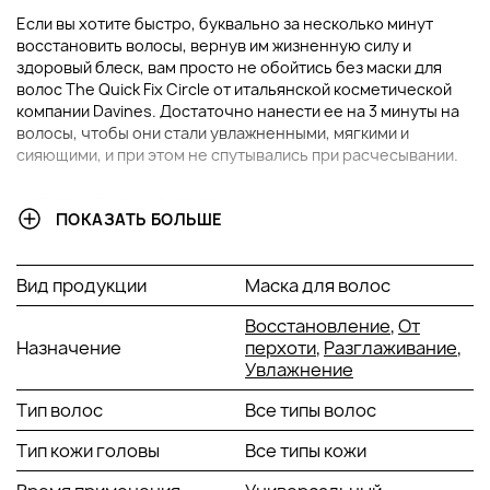
Если вы хотите быстро, буквально за несколько минут
восстановить волосы, вернув им жизненную силу и
здоровый блеск, вам просто не обойтись без маски для
волос The Quick Fix Circle от итальянской косметической
компании Davines. Достаточно нанести ее на 3 минуты на
волосы, чтобы они стали увлажненными, мягкими и
сияющими, и при этом не спутывались при расчесывании.
АКТИВНЫЕ КОМПОНЕНТЫ:
ПОКАЗАТЬ БОЛЬШЕ
В состав масок Davines The Circle Chronicles входит
натуральная красная глина, богатая железом и калием.
Вид продукции
Маска для волос
Она оказывает адсорбирующее и очищающее действие,
обогащает кожу кислородом, устраняет излишек кожного
Восстановление
,
От
жира, помогает избавиться от перхоти. В свою очередь
Назначение
перхоти
,
Разглаживание
,
гилауроновая кислота глубоко увлажняет волосы, делая их
Увлажнение
шелковистыми, упругими и сияющими.
Тип волос
Все типы волос
В ЧЕМ ПРЕИМУЩЕСТВО МАСКИ ДЛЯ МГНОВЕННОГО
Тип кожи головы
Все типы кожи
УВЛАЖНЕНИЯ?