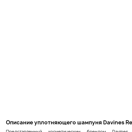
Описание уплотняющего шампуня Davines R
Представленный косметическим брендом Davines