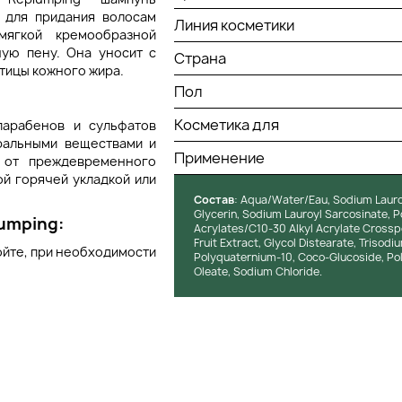
для придания волосам
Линия косметики
мягкой кремообразной
ую пену. Она уносит с
Страна
тицы кожного жира.
Пол
Косметика для
парабенов и сульфатов
ральными веществами и
Применение
 от преждевременного
й горячей укладкой или
Состав
: Aqua/Water/Eau, Sodium Lauro
Glycerin, Sodium Lauroyl Sarcosinate, P
umping:
Acrylates/C10-30 Alkyl Acrylate Cross
Fruit Extract, Glycol Distearate, Triso
ойте, при необходимости
Polyquaternium-10, Coco-Glucoside, Poly
Oleate, Sodium Chloride.