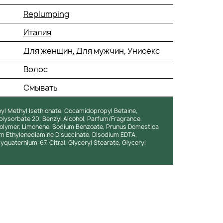
Replumping
Италия
Для женщин, Для мужчин, Унисекс
Волос
Смывать
yl Methyl Isethionate, Cocamidopropyl Betaine,
olysorbate 20, Benzyl Alcohol, Parfum/Fragrance,
polymer, Limonene, Sodium Benzoate, Prunus Domestica
dium Ethylenediamine Disuccinate, Disodium EDTA,
quaternium-67, Citral, Glyceryl Stearate, Glyceryl