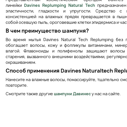
линейки
Davines Replumping Natural Tech
предназначен 
эластичности, гладкости и упругости. Средство с 
консистенцией на влажных прядях превращается в пышн
собой осевшую пыль, ороговевшие клетки эпидермиса и час
В чем преимущество шампуня
?
Во время мытья Davines Natural Tech Replumping без 
обогащает волосы, кожу и фолликулы витаминами, мине
влагой. Флавоноиды и полифенолы защищают волосы
старения, вызванного внешними воздействиями, регулярно
окрашиванием.
Способ применения Davines Naturaltech Repl
Нанесите на влажные волосы, помассируйте, тщательно см
повторите.
Смотрите также другие
шампуни Давинес
у нас на сайте.