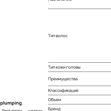
Тип волос
Тип кожи головы
Преимущества
Классификация
Объем
eplumping
.
Бренд
 Replumping шампунь