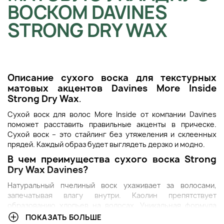
ВОСКОМ DAVINES
STRONG DRY WAX
Описание с
ухого воска для текстурных
матовых акцентов
Davines More Inside
Strong Dry Wax
.
Сухой воск для волос More Inside от компании Davines
поможет расставить правильные акценты в прическе.
Сухой воск – это стайлинг без утяжеления и склеенных
прядей. Каждый образ будет выглядеть дерзко и модно.
В чем преимущества
с
ухого воска
Strong
Dry Wax
Davines?
Натуральный пчелиный воск ухаживает за волосами,
запечатывая влагу внутри. Каолин препятствует
образованию хлопьев на волосах. Уникальная формула
обеспечивает увлажнение и сильную фиксацию на целый
ПОКАЗАТЬ БОЛЬШЕ