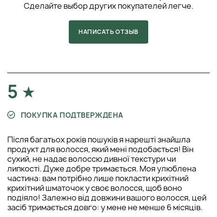
Сделайте выбор других покупателей легче.
НАПИСАТЬ ОТЗЫВ
5
ПОКУПКА ПОДТВЕРЖДЕНА
Після багатьох років пошуків я нарешті знайшла
продукт для волосся, який мені подобається! Він
сухий, не надає волоссю дивної текстури чи
липкості. Дуже добре тримається. Моя улюблена
частина: вам потрібно лише покласти крихітний
крихітний шматочок у своє волосся, щоб воно
подіяло! Залежно від довжини вашого волосся, цей
засіб тримається довго: у мене не менше 6 місяців.