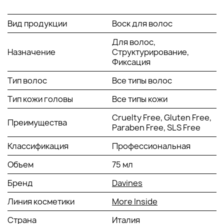
день. Воск для волос – это матовые акценты на прическе
любой сложности. Теперь самые смелые фантазии имеют
право на воплощение.
Вид продукции
Воск для волос
Способ применения
с
ухого воска
Davines
Для волос,
Strong Dry Wax
:
Назначение
Структурирование,
Фиксация
Сделайте укладку. Выделите отдельные пряди, нанеся на
них небольшое количество воска, и придайте им
Тип волос
Все типы волос
желаемую форму.
Тип кожи головы
Все типы кожи
Cruelty Free, Gluten Free,
Преимущества
Paraben Free, SLS Free
Классификация
Профессиональная
Объем
75 мл
Бренд
Davines
Линия косметики
More Inside
Страна
Италия