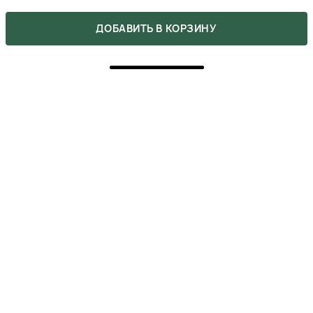
ОЛЕКСАНДРА
ДОБАВИТЬ В КОРЗИНУ
5 января 2025
ОТВЕТИТЬ
0
добрый вечер, скажите сколько будет идти в Киев?
АЛЕКСАНДРА
25 декабря 2024
ОТВЕТИТЬ
5
ПОКУПКА ПОДТВЕРЖДЕНА