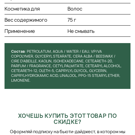
Косметика для
Волос
Вес содержимого
75 г
Применение
Не смывать
Состав
: PETROLATUM, AQUA / WATER / EAU, VP/VA
COPOLYMER, GLYCERYL STEARATE, CERA ALBA / BEESWAX /
CIRE D’ABEILLE, KAOLIN, ISOHEXADECANE, CETEARETH-20,
PARFUM / FRAGRANCE, CETYL PALMITATE, CETEARYL ALCOHOL,
CETEARETH-12, OLETH-5, CAPRYLYL GLYCOL, GLYCERIN,
CAPRYLHYDROXAMIC ACID, LINALOOL, PPG-15 STEARYL ETHER,
LIMONENE.
ХОЧЕШЬ КУПИТЬ ЭТОТ ТОВАР ПО
СКИДКЕ?
Оформляй подписку на бьюти-дайджест, в котором мы