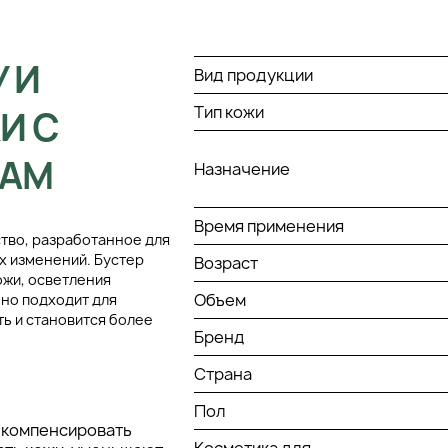
 И
Вид продукции
Тип кожи
И С
EAM
Назначение
Время применения
тво, разработанное для
х изменений. Бустер
Возраст
ожи, осветления
Объем
но подходит для
ть и становится более
Бренд
Страна
Пол
 компенсировать