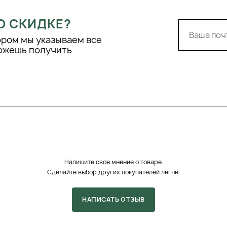
О СКИДКЕ?
ором мы указываем все
можешь получить
ии конкретных
ь Clarena MenoShe
строгены, пептиды и
 их положительное
ство крема Clarena
ца и шеи.
ечером для
Напишите свое мнение о товаре.
Сделайте выбор других покупателей легче.
гкими массирующими
верх и наружу. Это
НАПИСАТЬ ОТЗЫВ
ить эффект.
 течение 3-4 недель,
и текстуре кожи. Для