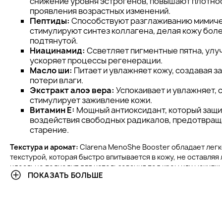
снижение уровня эстрогенов, повышают плотно
проявления возрастных изменений.
Пептиды:
Способствуют разглаживанию мимиче
стимулируют синтез коллагена, делая кожу боле
подтянутой.
Ниацинамид:
Ссветляет пигментные пятна, улу
ускоряет процессы регенерации.
Масло ши:
Питает и увлажняет кожу, создавая з
потери влаги.
Экстракт алоэ вера:
Успокаивает и увлажняет, 
стимулирует заживление кожи.
Витамин Е:
Мощный антиоксидант, который защи
воздействия свободных радикалов, предотвра
старение.
Текстура и аромат:
Clarena MenoShe Booster обладает легк
текстурой, которая быстро впитывается в кожу, не оставляя
идеально подходит для использования под крем или макияж
ПОКАЗАТЬ БОЛЬШЕ
и естественный, с мягкими нотами растительных экстракт
свежести и комфорта при каждом применении.
Состав:
Не содержит парабенов, сульфатов и других поте
компонентов, что делает его безопасным для кожи. В соста
синтетические отдушки и агрессивные консерванты, что ми