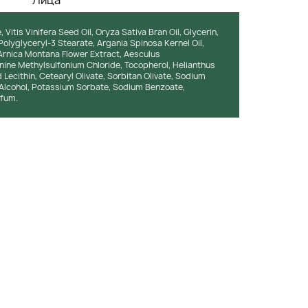
Лица
itis Vinifera Seed Oil, Oryza Sativa Bran Oil, Glycerin,
 Polyglyceryl-3 Stearate, Argania Spinosa Kernel Oil,
Arnica Montana Flower Extract, Aesculus
ine Methylsulfonium Chloride, Tocopherol, Helianthus
Lecithin, Cetearyl Olivate, Sorbitan Olivate, Sodium
Alcohol, Potassium Sorbate, Sodium Benzoate,
rfum.