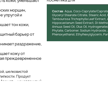
Косметика для
сть кожи, уменьшают
ских морщин,
Состав
: Aqua, Coco-Caprylate/Caprate, V
е упругой и
Glyceryl Stearate Citrate, Stearic Acid,
Tambourissa Trichophylla Leaf Extract, 
Hippocastanum Seed Extract, Dl-Methon
чшает тон кожи,
Annuus Seed Oil, Olus Oil, Hydrogenated 
Phytate, Carbomer, Sodium Hydroxide, 
ащитный барьер от
Phenoxyethanol, Ethylhexylglycerin, Pa
снимает раздражение,
щает кожу от
щая преждевременное
ой, шелковистой
 липкости. Продукт
. Аромат — ненавязчивый
ов, создающий ощущение
нциально вредных
ве отсутствуют
нимизирует риск