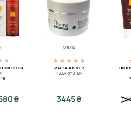
4
Orising
РОТИВ СУХОЙ
МАСКА-ФИЛЛЕР
ПРОГР
FILLER SYSTEM
И
 15
P
580 ₴
3445 ₴
9