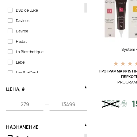
DSD de Luxe
Davines
Davroe
Hadat
System 
La Biosthetique
Lebel
ПРОГРАММА №15 П
Lee Stafford
ПЕРХОТ
PROGRAM
Mais Laboratory
ЦЕНА, ₴
Nubea
1795
₴
1
—
Olaplex
Orising
Philip Martin’s
НАЗНАЧЕНИЕ
Rated Green