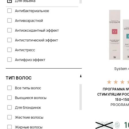
Для объема
Sachajuan
Антибактериальное
System 4
Антивозрастной
Антиоксидантный эффект
Антистатический эффект
Антистресс
Антифриз эффект
System 
Восстановление
ТИП ВОЛОС
Выравнивание
Все типы волос
Выравнивание тона
ПРОГРАММА №
СТИМУЛЯЦИИ РО
Вьющиеся волосы
Гладкость
150+15
PROGRAM
Для блондинок
Детокс
Жесткие волосы
Для блеска
1825
₴
1
Жирные волосы
Для волос