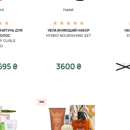
ord
Hadat
АМПУНЬ ДЛЯ
УВЛАЖНЯЮЩИЙ НАБОР
НА
HYDRO NOURISHING SET
S
ВОЛОС
OF CURLS
OO
695 ₴
3600 ₴
70
NEW