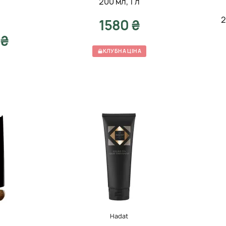
200 мл
,
1 л
2
1580 ₴
 ₴
КЛУБНА ЦІНА
Hadat