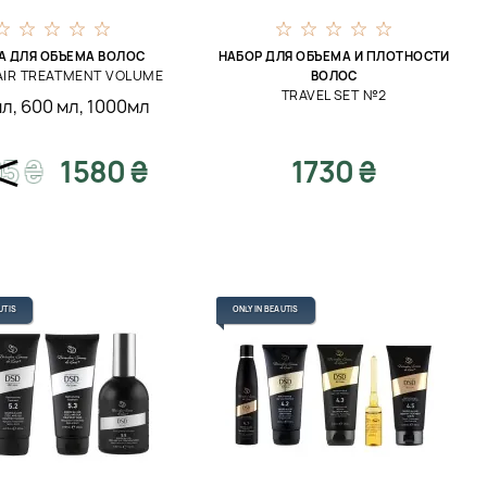
А ДЛЯ ОБЪЕМА ВОЛОС
НАБОР ДЛЯ ОБЪЕМА И ПЛОТНОСТИ
AIR TREATMENT VOLUME
ВОЛОС
TRAVEL SET №2
мл
,
600 мл
,
1000мл
95
₴
1580 ₴
1730 ₴
UTIS
ONLY IN BEAUTIS