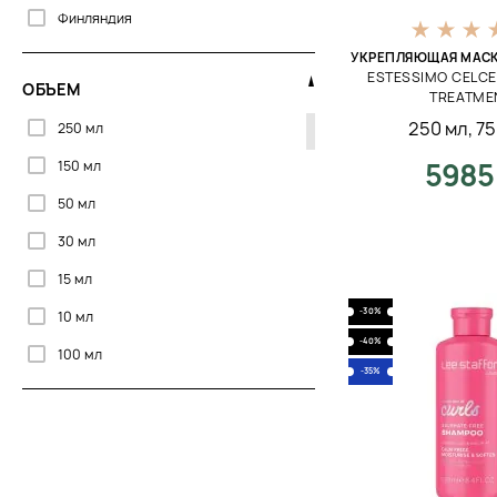
Финляндия
Пилинг
Шёлк
Франция
УКРЕПЛЯЮЩАЯ МАСК
Питание
Экстракт водорослей
ESTESSIMO CELC
ОБЪЕМ
Швеция
После загара
TREATME
250 мл
,
75
250 мл
Южная Корея
Придание густоты
5985
150 мл
Япония
Противовоспалительное
50 мл
Разглаживание
30 мл
Расслабление
15 мл
Расчесывание
-30%
10 мл
Ревитализация
-40%
100 мл
Регенерация
-35%
500 мл
Себорегуляция
75 мл
Сияние
200 мл
Скрабирование